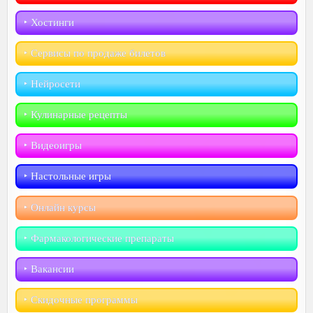
‣︎ Хостинги
‣︎ Сервисы по продаже билетов
‣︎ Нейросети
‣︎ Кулинарные рецепты
‣︎ Видеоигры
‣︎ Настольные игры
‣︎ Онлайн курсы
‣︎ Фармакологические препараты
‣︎ Вакансии
‣︎ Скидочные программы