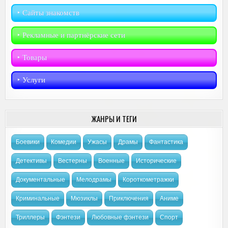
‣︎ Сайты знакомств
‣︎ Рекламные и партнёрские сети
‣︎ Товары
‣︎ Услуги
ЖАНРЫ И ТЕГИ
Боевики
Комедии
Ужасы
Драмы
Фантастика
Детективы
Вестерны
Военные
Исторические
Документальные
Мелодрамы
Короткометражки
Криминальные
Мюзиклы
Приключения
Аниме
Триллеры
Фэнтези
Любовные фэнтези
Спорт