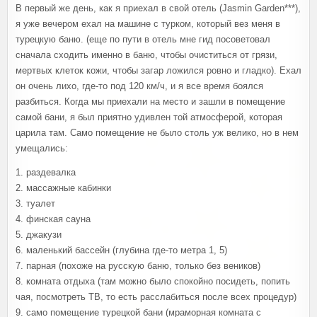
В первый же день, как я приехал в свой отель (Jasmin Garden***),
я уже вечером ехал на машине с турком, который вез меня в
турецкую баню. (еще по пути в отель мне гид посоветовал
сначала сходить именно в баню, чтобы очиститься от грязи,
мертвых клеток кожи, чтобы загар ложился ровно и гладко). Ехал
он очень лихо, где-то под 120 км/ч, и я все время боялся
разбиться. Когда мы приехали на место и зашли в помещение
самой бани, я был приятно удивлен той атмосферой, которая
царила там. Само помещение не было столь уж велико, но в нем
умещались:
1. раздевалка
2. массажные кабинки
3. туалет
4. финская сауна
5. джакузи
6. маленький бассейн (глубина где-то метра 1, 5)
7. парная (похоже на русскую баню, только без веников)
8. комната отдыха (там можно было спокойно посидеть, попить
чая, посмотреть ТВ, то есть расслабиться после всех процедур)
9. само помещение турецкой бани (мраморная комната с