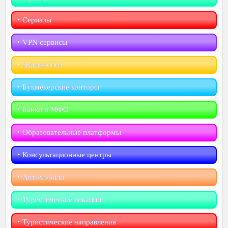
‣︎ Сериалы
‣︎ VPN сервисы
‣︎ Аудиокниги
‣︎ Букмекерские конторы
‣︎ Банки и МФО
‣︎ Образовательные платформы
‣︎ Консультационные центры
‣︎ Автомобили
‣︎ Туристические локации
‣︎ Туристические направления