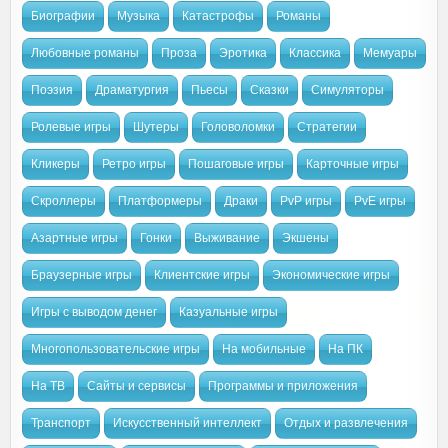
Биографии
Музыка
Катастрофы
Романы
Любовные романы
Проза
Эротика
Классика
Мемуары
Поэзия
Драматургия
Пьесы
Сказки
Симуляторы
Ролевые игры
Шутеры
Головоломки
Стратегии
Кликеры
Ретро игры
Пошаговые игры
Карточные игры
Скроллеры
Платформеры
Драки
PvP игры
PvE игры
Азартные игры
Гонки
Выживание
Экшены
Браузерные игры
Клиентские игры
Экономические игры
Игры с выводом денег
Казуальные игры
Многопользовательские игры
На мобильные
На ПК
На ТВ
Сайты и сервисы
Программы и приложения
Транспорт
Искусственный интеллект
Отдых и развлечения