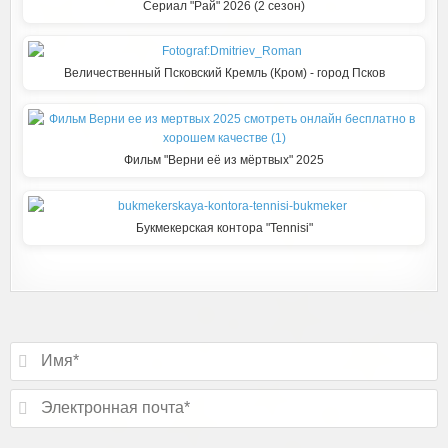
Сериал "Рай" 2026 (2 сезон)
i
Величественный Псковский Кремль (Кром) - город Псков
Фильм "Верни её из мёртвых" 2025
Букмекерская контора "Tennisi"
Подписаться
И
м
я
*
Э
л
е
к