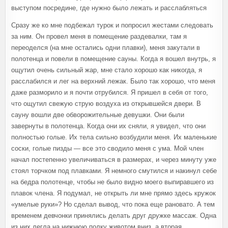
выступом посредине, где нужно было лежать и расслабляться
Сразу же ко мне подбежал турок и попросил жестами следовать
за ним. Он провел меня в помещение раздевалки, там я
переоделся (на мне остались одни плавки), меня закутали в
полотенца и повели в помещение сауны. Когда я вошел внутрь, я
ощутил очень сильный жар, мне стало хорошо как никогда, я
расслабился и лег на верхний лежак. Было так хорошо, что меня
даже разморило и я почти отрубился. Я пришел в себя от того,
что ощутил свежую струю воздуха из открывшейся двери. В
сауну вошли две обворожительные девушки. Они были
завернуты в полотенца. Когда они их сняли, я увидел, что они
полностью голые. Их тела сильно возбудили меня. Их маленькие
соски, голые пизды — все это сводило меня с ума. Мой член
начал постепенно увеличиваться в размерах, и через минуту уже
стоял торчком под плавками. Я немного смутился и накинул себе
на бедра полотенце, чтобы не было видно моего выпиравшего из
плавок члена. Я подумал, не открыть ли мне прямо здесь кружок
«умелые руки»? Но сделал вывод, что пока еще рановато. А тем
временем девчонки принялись делать друг дружке массаж. Одна
из них легла на нижнюю полку животом вниз, а вторая