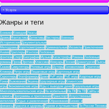
‣︎ Услуги
Жанры и теги
Боевики
Комедии
Ужасы
Драмы
Фантастика
Детективы
Вестерны
Военные
Исторические
Документальные
Мелодрамы
Короткометражки
Криминальные
Мюзиклы
Приключения
Аниме
Триллеры
Фэнтези
Любовные
фэнтези
Спорт
Биографии
Музыка
Катастрофы
Романы
Любовные
романы
Проза
Эротика
Классика
Мемуары
Поэзия
Драматургия
Пьесы
Сказки
Симуляторы
Ролевые игры
Шутеры
Головоломки
Стратегии
Кликеры
Ретро игры
Пошаговые игры
Карточные игры
Скроллеры
Платформеры
Драки
PvP игры
PvE игры
Азартные игры
Гонки
Выживание
Экшены
Браузерные игры
Клиентские
игры
Экономические игры
Игры с выводом денег
Казуальные игры
Многопользовательские игры
На мобильные
На ПК
На ТВ
Сайты и
сервисы
Программы и приложения
Транспорт
Искусственный
интеллект
Отдых и развлечения
Образование
Бизнес и
финансы
Красота и здоровье
Туризм и путешествия
По России
Техника