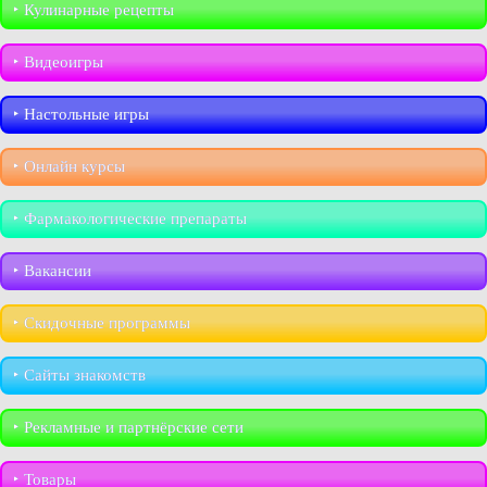
‣︎ Кулинарные рецепты
‣︎ Видеоигры
‣︎ Настольные игры
‣︎ Онлайн курсы
‣︎ Фармакологические препараты
‣︎ Вакансии
‣︎ Скидочные программы
‣︎ Сайты знакомств
‣︎ Рекламные и партнёрские сети
‣︎ Товары