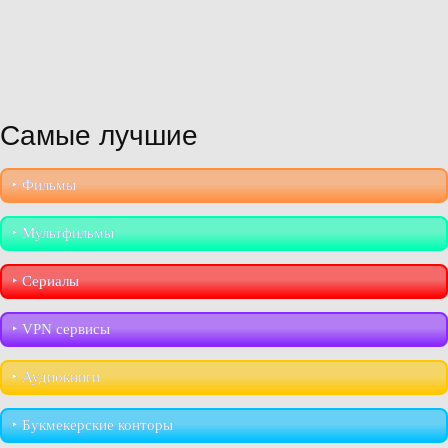
Самые лучшие
‣︎ Фильмы
‣︎ Мультфильмы
‣︎ Сериалы
‣︎ VPN сервисы
‣︎ Аудиокниги
‣︎ Букмекерские конторы