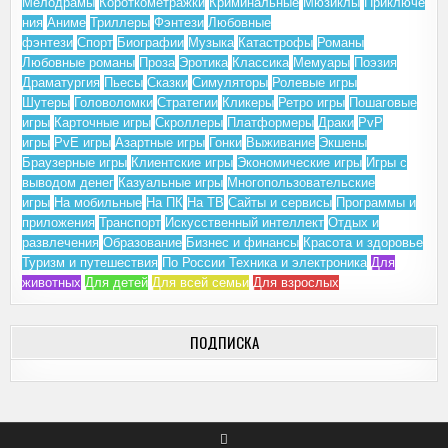
Мелодрамы
Короткометражки
Криминальные
Мюзиклы
Приключе
ния
Аниме
Триллеры
Фэнтези
Любовные
фэнтези
Спорт
Биографии
Музыка
Катастрофы
Романы
Любовные романы
Проза
Эротика
Классика
Мемуары
Поэзия
Драматургия
Пьесы
Сказки
Симуляторы
Ролевые игры
Шутеры
Головоломки
Стратегии
Кликеры
Ретро игры
Пошаговые
игры
Карточные игры
Скроллеры
Платформеры
Драки
PvP
игры
PvE игры
Азартные игры
Гонки
Выживание
Экшены
Браузерные игры
Клиентские игры
Экономические игры
Игры с
выводом денег
Казуальные игры
Многопользовательские
игры
На мобильные
На ПК
На ТВ
Сайты и сервисы
Программы и
приложения
Транспорт
Искусственный интеллект
Отдых и
развлечения
Образование
Бизнес и финансы
Красота и здоровье
Туризм и путешествия
По России
Техника и электроника
Для
животных
Для детей
Для всей семьи
Для взрослых
ПОДПИСКА