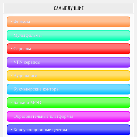
САМЫЕ ЛУЧШИЕ
‣︎ Фильмы
‣︎ Мультфильмы
‣︎ Сериалы
‣︎ VPN сервисы
‣︎ Аудиокниги
‣︎ Букмекерские конторы
‣︎ Банки и МФО
‣︎ Образовательные платформы
‣︎ Консультационные центры