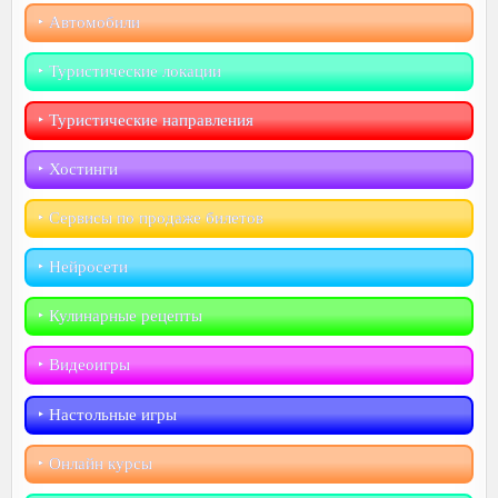
‣︎ Автомобили
‣︎ Туристические локации
‣︎ Туристические направления
‣︎ Хостинги
‣︎ Сервисы по продаже билетов
‣︎ Нейросети
‣︎ Кулинарные рецепты
‣︎ Видеоигры
‣︎ Настольные игры
‣︎ Онлайн курсы