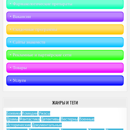
‣︎ Фармакологические препараты
‣︎ Вакансии
‣︎ Скидочные программы
‣︎ Сайты знакомств
‣︎ Рекламные и партнёрские сети
‣︎ Товары
‣︎ Услуги
ЖАНРЫ И ТЕГИ
Боевики
Комедии
Ужасы
Драмы
Фантастика
Детективы
Вестерны
Военные
Исторические
Документальные