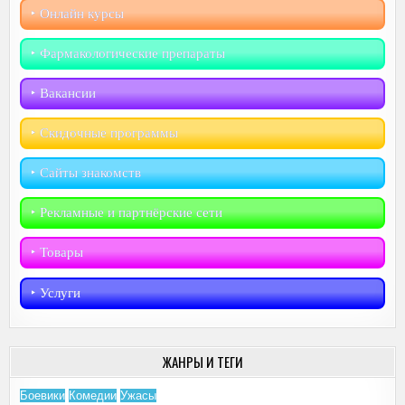
‣︎ Онлайн курсы
‣︎ Фармакологические препараты
‣︎ Вакансии
‣︎ Скидочные программы
‣︎ Сайты знакомств
‣︎ Рекламные и партнёрские сети
‣︎ Товары
‣︎ Услуги
ЖАНРЫ И ТЕГИ
Боевики
Комедии
Ужасы