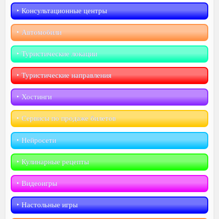
‣︎ Консультационные центры
‣︎ Автомобили
‣︎ Туристические локации
‣︎ Туристические направления
‣︎ Хостинги
‣︎ Сервисы по продаже билетов
‣︎ Нейросети
‣︎ Кулинарные рецепты
‣︎ Видеоигры
‣︎ Настольные игры