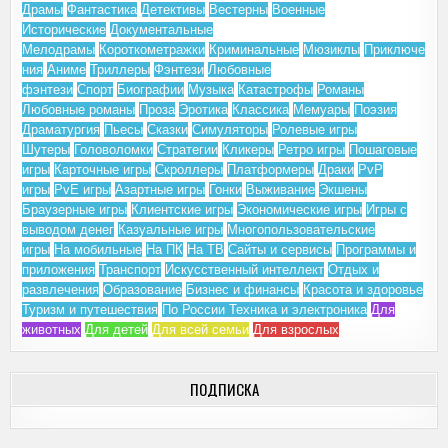
Драмы
Фантастика
Детективы
Вестерны
Военные
Исторические
Документальные
Мелодрамы
Короткометражки
Криминальные
Мюзиклы
Приключе
ния
Аниме
Триллеры
Фэнтези
Любовные
фэнтези
Спорт
Биографии
Музыка
Катастрофы
Романы
Любовные романы
Проза
Эротика
Классика
Мемуары
Поэзия
Драматургия
Пьесы
Сказки
Симуляторы
Ролевые игры
Шутеры
Головоломки
Стратегии
Кликеры
Ретро игры
Пошаговые
игры
Карточные игры
Скроллеры
Платформеры
Драки
PvP
игры
PvE игры
Азартные игры
Гонки
Выживание
Экшены
Браузерные игры
Клиентские игры
Экономические игры
Игры с
выводом денег
Казуальные игры
Многопользовательские
игры
На мобильные
На ПК
На ТВ
Сайты и сервисы
Программы и
приложения
Транспорт
Искусственный интеллект
Отдых и
развлечения
Образование
Бизнес и финансы
Красота и здоровье
Туризм и путешествия
По России
Техника и электроника
Для
животных
Для детей
Для всей семьи
Для взрослых
ПОДПИСКА