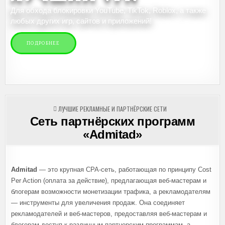
Для обхода блокировки YouTube, TikTok, Roblox, а также
любых других игр, сайтов и приложений!
ПОДРОБНЕЕ
ОПУБЛИКОВАНО
ЛУЧШИЕ РЕКЛАМНЫЕ И ПАРТНЁРСКИЕ СЕТИ
В
Сеть партнёрских программ
«Admitad»
Admitad
— это крупная СРА-сеть, работающая по принципу Cost
Per Action (оплата за действие), предлагающая веб-мастерам и
блогерам возможности монетизации трафика, а рекламодателям
— инструменты для увеличения продаж. Она соединяет
рекламодателей и веб-мастеров, предоставляя веб-мастерам и
блогерам доступ к различным партнерским программам, а