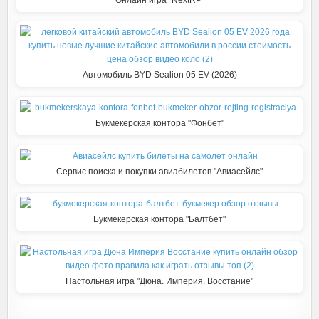
a
в
s
и
s
т
n
ь
Автомобиль BYD Sealion 05 EV (2026)
i
k
Букмекерская контора "Фонбет"
i
Сервис поиска и покупки авиабилетов "Авиасейлс"
Букмекерская контора "Балтбет"
Настольная игра "Дюна. Империя. Восстание"