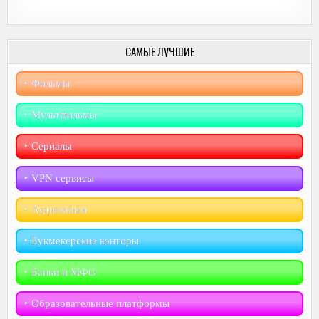
САМЫЕ ЛУЧШИЕ
‣︎ Фильмы
‣︎ Мультфильмы
‣︎ Сериалы
‣︎ VPN сервисы
‣︎ Аудиокниги
‣︎ Букмекерские конторы
‣︎ Банки и МФО
‣︎ Образовательные платформы