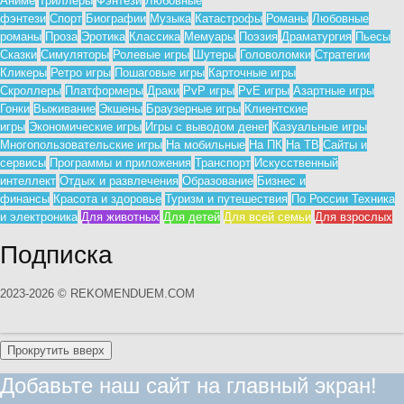
Аниме
Триллеры
Фэнтези
Любовные
фэнтези
Спорт
Биографии
Музыка
Катастрофы
Романы
Любовные
романы
Проза
Эротика
Классика
Мемуары
Поэзия
Драматургия
Пьесы
Сказки
Симуляторы
Ролевые игры
Шутеры
Головоломки
Стратегии
Кликеры
Ретро игры
Пошаговые игры
Карточные игры
Скроллеры
Платформеры
Драки
PvP игры
PvE игры
Азартные игры
Гонки
Выживание
Экшены
Браузерные игры
Клиентские
игры
Экономические игры
Игры с выводом денег
Казуальные игры
Многопользовательские игры
На мобильные
На ПК
На ТВ
Сайты и
сервисы
Программы и приложения
Транспорт
Искусственный
интеллект
Отдых и развлечения
Образование
Бизнес и
финансы
Красота и здоровье
Туризм и путешествия
По России
Техника
и электроника
Для животных
Для детей
Для всей семьи
Для взрослых
Подписка
2023-2026 © REKOMENDUEM.COM
Прокрутить вверх
Добавьте наш сайт на главный экран!