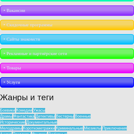
‣︎ Вакансии
‣︎ Скидочные программы
‣︎ Сайты знакомств
‣︎ Рекламные и партнёрские сети
‣︎ Товары
‣︎ Услуги
Жанры и теги
Боевики
Комедии
Ужасы
Драмы
Фантастика
Детективы
Вестерны
Военные
Исторические
Документальные
Мелодрамы
Короткометражки
Криминальные
Мюзиклы
Приключения