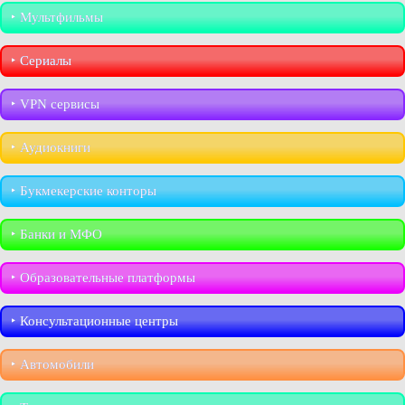
‣︎ Мультфильмы
‣︎ Сериалы
‣︎ VPN сервисы
‣︎ Аудиокниги
‣︎ Букмекерские конторы
‣︎ Банки и МФО
‣︎ Образовательные платформы
‣︎ Консультационные центры
‣︎ Автомобили