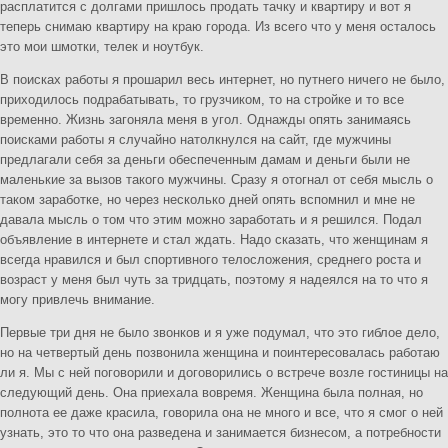
расплатится с долгами пришлось продать тачку и квартиру и вот я
теперь снимаю квартиру на краю города. Из всего что у меня осталось
это мои шмотки, телек и ноутбук.
В поисках работы я прошарил весь интернет, но путнего ничего не было,
приходилось подрабатывать, то грузчиком, то на стройке и то все
временно. Жизнь загоняла меня в угол. Однажды опять занимаясь
поисками работы я случайно натолкнулся на сайт, где мужчины
предлагали себя за деньги обеспеченным дамам и деньги были не
маленькие за вызов такого мужчины. Сразу я отогнал от себя мысль о
таком заработке, но через несколько дней опять вспомнил и мне не
давала мысль о том что этим можно заработать и я решился. Подал
объявление в интернете и стал ждать. Надо сказать, что женщинам я
всегда нравился и был спортивного телосложения, среднего роста и
возраст у меня был чуть за тридцать, поэтому я надеялся на то что я
могу привлечь внимание.
Первые три дня не было звонков и я уже подумал, что это гиблое дело,
но на четвертый день позвонила женщина и поинтересовалась работаю
ли я. Мы с ней поговорили и договорились о встрече возле гостиницы на
следующий день. Она приехала вовремя. Женщина была полная, но
полнота ее даже красила, говорила она не много и все, что я смог о ней
узнать, это то что она разведена и занимается бизнесом, а потребности