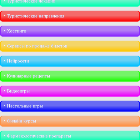
‣︎ Туристические локации
‣︎ Туристические направления
‣︎ Хостинги
‣︎ Сервисы по продаже билетов
‣︎ Нейросети
‣︎ Кулинарные рецепты
‣︎ Видеоигры
‣︎ Настольные игры
‣︎ Онлайн курсы
‣︎ Фармакологические препараты