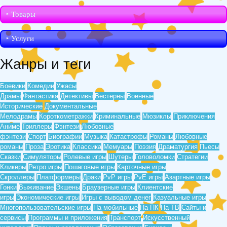
‣︎ Товары
‣︎ Услуги
Жанры и теги
Боевики
Комедии
Ужасы
Драмы
Фантастика
Детективы
Вестерны
Военные
Исторические
Документальные
Мелодрамы
Короткометражки
Криминальные
Мюзиклы
Приключения
Аниме
Триллеры
Фэнтези
Любовные
фэнтези
Спорт
Биографии
Музыка
Катастрофы
Романы
Любовные
романы
Проза
Эротика
Классика
Мемуары
Поэзия
Драматургия
Пьесы
Сказки
Симуляторы
Ролевые игры
Шутеры
Головоломки
Стратегии
Кликеры
Ретро игры
Пошаговые игры
Карточные игры
Скроллеры
Платформеры
Драки
PvP игры
PvE игры
Азартные игры
Гонки
Выживание
Экшены
Браузерные игры
Клиентские
игры
Экономические игры
Игры с выводом денег
Казуальные игры
Многопользовательские игры
На мобильные
На ПК
На ТВ
Сайты и
сервисы
Программы и приложения
Транспорт
Искусственный