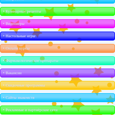
‣︎ Кулинарные рецепты
‣︎ Видеоигры
‣︎ Настольные игры
‣︎ Онлайн курсы
‣︎ Фармакологические препараты
‣︎ Вакансии
‣︎ Скидочные программы
‣︎ Сайты знакомств
‣︎ Рекламные и партнёрские сети