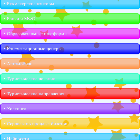
‣︎ Букмекерские конторы
‣︎ Банки и МФО
‣︎ Образовательные платформы
‣︎ Консультационные центры
‣︎ Автомобили
‣︎ Туристические локации
‣︎ Туристические направления
‣︎ Хостинги
‣︎ Сервисы по продаже билетов
‣︎ Нейросети