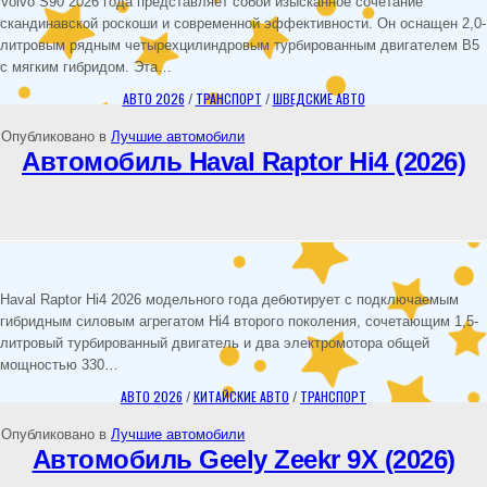
Volvo S90 2026 года представляет собой изысканное сочетание
скандинавской роскоши и современной эффективности. Он оснащен 2,0-
литровым рядным четырехцилиндровым турбированным двигателем B5
с мягким гибридом. Эта…
АВТО 2026
/
ТРАНСПОРТ
/
ШВЕДСКИЕ АВТО
Опубликовано в
Лучшие автомобили
Автомобиль Haval Raptor Hi4 (2026)
Haval Raptor Hi4 2026 модельного года дебютирует с подключаемым
гибридным силовым агрегатом Hi4 второго поколения, сочетающим 1,5-
литровый турбированный двигатель и два электромотора общей
мощностью 330…
АВТО 2026
/
КИТАЙСКИЕ АВТО
/
ТРАНСПОРТ
Опубликовано в
Лучшие автомобили
Автомобиль Geely Zeekr 9X (2026)