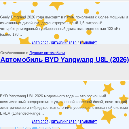
Geely Emgrand 2026 года выходит в пятом поколении с более мощным и
изысканным дизайном, демонстрируя новый 1,5-литровый
четырёхцилиндровый турбированный двигатель мощностью 133 кВт
(около 178…
АВТО 2026
/
КИТАЙСКИЕ АВТО
/
ТРАНСПОРТ
Опубликовано в
Лучшие автомобили
Автомобиль BYD Yangwang U8L (2026)
BYD Yangwang U8L 2026 модельного года — это роскошный
шестиместный внедорожник с удлиненной колесной базой, сочетающий
электрические и гибридные технологии в усовершенствованной системе
EREV (Extended-Range…
АВТО 2026
/
КИТАЙСКИЕ АВТО
/
ТРАНСПОРТ