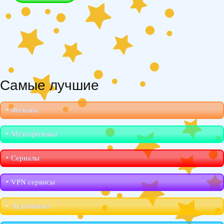
Самые лучшие
‣︎ Фильмы
‣︎ Мультфильмы
‣︎ Сериалы
‣︎ VPN сервисы
‣︎ Аудиокниги