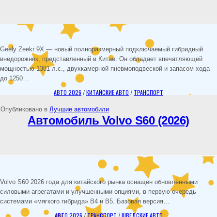
Geely Zeekr 9X — новый полноразмерный подключаемый гибридный
внедорожник, представленный в Китае. Он обладает впечатляющей
мощностью 1381 л.с., двухкамерной пневмоподвеской и запасом хода
до 1250…
АВТО 2026
/
КИТАЙСКИЕ АВТО
/
ТРАНСПОРТ
Опубликовано в
Лучшие автомобили
Автомобиль Volvo S60 (2026)
Volvo S60 2026 года для китайского рынка оснащён обновлёнными
силовыми агрегатами и улучшенными опциями, в первую очередь
системами «мягкого гибрида» B4 и B5. Базовая версия…
АВТО 2026
/
ТРАНСПОРТ
/
ШВЕДСКИЕ АВТО