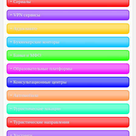
‣︎ Сериалы
‣︎ VPN сервисы
‣︎ Аудиокниги
‣︎ Букмекерские конторы
‣︎ Банки и МФО
‣︎ Образовательные платформы
‣︎ Консультационные центры
‣︎ Автомобили
‣︎ Туристические локации
‣︎ Туристические направления
‣︎ Хостинги