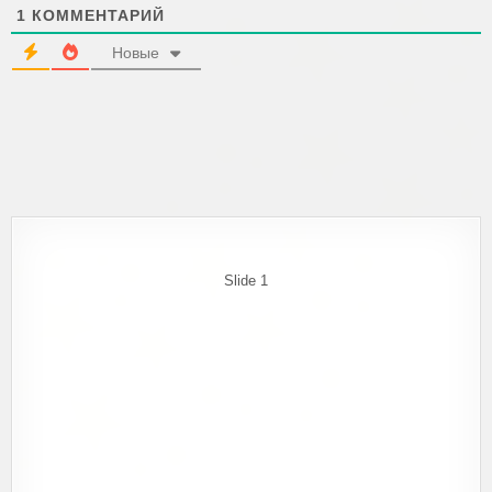
н
1
КОММЕНТАРИЙ
а
я
п
Новые
о
ч
т
а
*
Slide 1