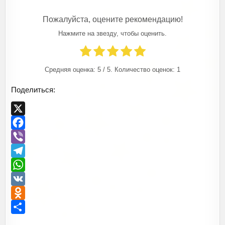
Пожалуйста, оцените рекомендацию!
Нажмите на звезду, чтобы оценить.
Средняя оценка:
5
/ 5. Количество оценок:
1
Поделиться:
X
F
a
V
c
i
T
e
b
e
W
b
e
l
h
V
o
r
e
a
K
O
o
g
t
d
О