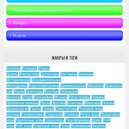
‣︎ Рекламные и партнёрские сети
‣︎ Товары
‣︎ Услуги
ЖАНРЫ И ТЕГИ
Боевики
Комедии
Ужасы
Драмы
Фантастика
Детективы
Вестерны
Военные
Исторические
Документальные
Мелодрамы
Короткометражки
Криминальные
Мюзиклы
Приключе
ния
Аниме
Триллеры
Фэнтези
Любовные
фэнтези
Спорт
Биографии
Музыка
Катастрофы
Романы
Любовные романы
Проза
Эротика
Классика
Мемуары
Поэзия
Драматургия
Пьесы
Сказки
Симуляторы
Ролевые игры
Шутеры
Головоломки
Стратегии
Кликеры
Ретро игры
Пошаговые
игры
Карточные игры
Скроллеры
Платформеры
Драки
PvP
игры
PvE игры
Азартные игры
Гонки
Выживание
Экшены