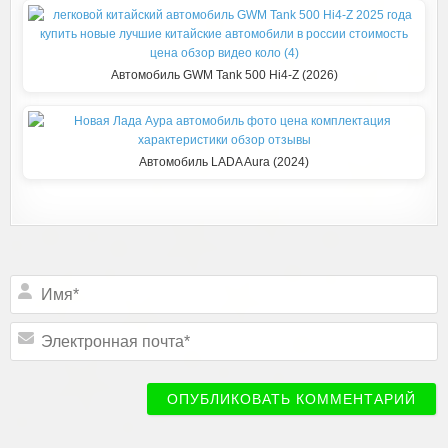
Автомобиль GWM Tank 500 Hi4-Z (2026)
Автомобиль LADA Aura (2024)
Подписаться
И
м
я
*
Э
л
е
к
т
р
о
н