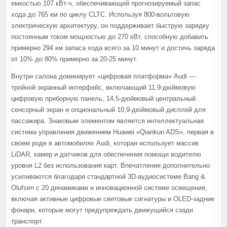
емкостью 107 кВт⋅ч, обеспечивающей прогнозируемый запас
хода до 765 км по циклу CLTC. Используя 800-вольтовую
электрическую архитектуру, он поддерживает быструю зарядку
постоянным током мощностью до 270 кВт, способную добавить
примерно 294 км запаса хода всего за 10 минут и достичь заряда
от 10% до 80% примерно за 20-25 минут.
Внутри салона доминирует «цифровая платформа» Audi —
тройной экранный интерфейс, включающий 11,9-дюймовую
цифровую приборную панель, 14,5-дюймовый центральный
сенсорный экран и опциональный 10,9-дюймовый дисплей для
пассажира. Знаковым элементом является интеллектуальная
система управления движением Huawei «Qiankun ADS», первая в
своем роде в автомобилях Audi, которая использует массив
LiDAR, камер и датчиков для обеспечения помощи водителю
уровня L2 без использования карт. Впечатления дополнительно
усиливаются благодаря стандартной 3D-аудиосистеме Bang &
Olufsen с 20 динамиками и инновационной системе освещения,
включая активные цифровые световые сигнатуры и OLED-задние
фонари, которые могут предупреждать движущийся сзади
транспорт.