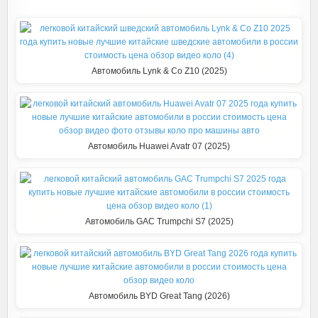
k
r
s
n
т
a
A
o
п
m
p
k
р
Автомобиль Lynk & Co Z10 (2025)
p
l
а
a
в
s
и
s
т
Автомобиль Huawei Avatr 07 (2025)
n
ь
i
k
i
Автомобиль GAC Trumpchi S7 (2025)
Автомобиль BYD Great Tang (2026)