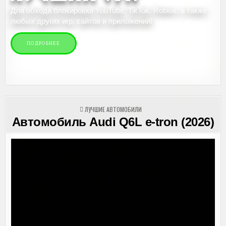
Для обхода блокировки YouTube, TikTok, Roblox, а также
любых других игр, сайтов и приложений!
ПОДРОБНЕЕ
ОПУБЛИКОВАНО
ЛУЧШИЕ АВТОМОБИЛИ
В
Автомобиль Audi Q6L e-tron (2026)