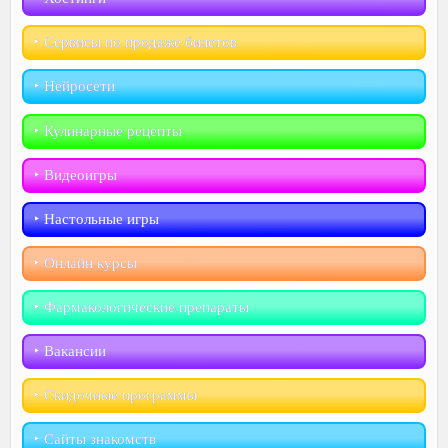
‣︎ Сервисы по продаже билетов
‣︎ Нейросети
‣︎ Кулинарные рецепты
‣︎ Видеоигры
‣︎ Настольные игры
‣︎ Онлайн курсы
‣︎ Фармакологические препараты
‣︎ Вакансии
‣︎ Скидочные программы
‣︎ Сайты знакомств