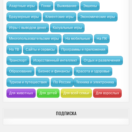
Азартные игры
Гонки
Выживание
Экшены
Браузерные игры
Клиентские игры
Экономические игры
Игры с выводом денег
Казуальные игры
Многопользовательские игры
На мобильные
На ПК
На ТВ
Сайты и сервисы
Программы и приложения
Транспорт
Искусственный интеллект
Отдых и развлечения
Образование
Бизнес и финансы
Красота и здоровье
Туризм и путешествия
По России
Техника и электроника
Для животных
Для детей
Для всей семьи
Для взрослых
ПОДПИСКА