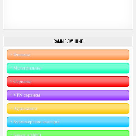
САМЫЕ ЛУЧШИЕ
‣︎ Фильмы
‣︎ Мультфильмы
‣︎ Сериалы
‣︎ VPN сервисы
‣︎ Аудиокниги
‣︎ Букмекерские конторы
‣︎ Банки и МФО