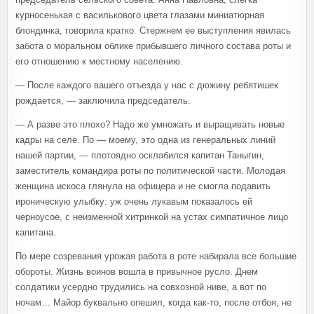
курносенькая с василькового цвета глазами миниатюрная
блондинка, говорила кратко. Стержнем ее выступления явилась
забота о моральном облике прибывшего личного состава роты и
его отношению к местному населению.
— После каждого вашего отъезда у нас с дюжину ребятишек
рождается, — заключила председатель.
— А разве это плохо? Надо же умножать и выращивать новые
кадры на селе. По — моему, это одна из генеральных линий
нашей партии, — плотоядно осклабился капитан Таныгин,
заместитель командира роты по политической части. Молодая
женщина искоса глянула на офицера и не смогла подавить
ироническую улыбку: уж очень лукавым показалось ей
черноусое, с неизменной хитринкой на устах симпатичное лицо
капитана.
По мере созревания урожая работа в роте набирала все большие
обороты. Жизнь воинов вошла в привычное русло. Днем
солдатики усердно трудились на совхозной ниве, а вот по
ночам… Майор буквально опешил, когда как-то, после отбоя, не