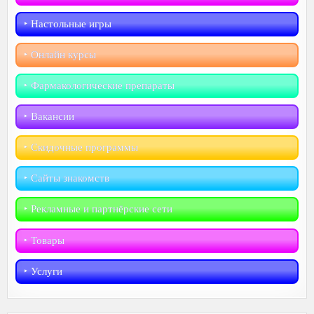
‣︎ Настольные игры
‣︎ Онлайн курсы
‣︎ Фармакологические препараты
‣︎ Вакансии
‣︎ Скидочные программы
‣︎ Сайты знакомств
‣︎ Рекламные и партнёрские сети
‣︎ Товары
‣︎ Услуги