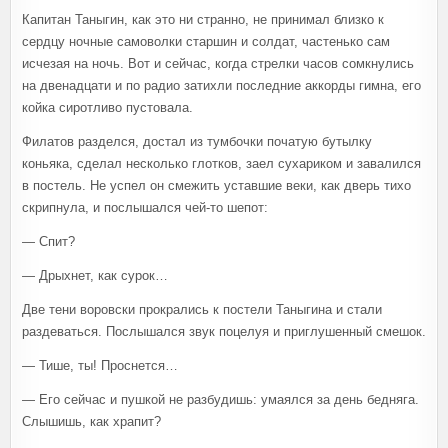
Капитан Таныгин, как это ни странно, не принимал близко к
сердцу ночные самоволки старшин и солдат, частенько сам
исчезая на ночь. Вот и сейчас, когда стрелки часов сомкнулись
на двенадцати и по радио затихли последние аккорды гимна, его
койка сиротливо пустовала.
Филатов разделся, достал из тумбочки початую бутылку
коньяка, сделал несколько глотков, заел сухариком и завалился
в постель. Не успел он смежить уставшие веки, как дверь тихо
скрипнула, и послышался чей-то шепот:
— Спит?
— Дрыхнет, как сурок…
Две тени воровски прокрались к постели Таныгина и стали
раздеваться. Послышался звук поцелуя и приглушенный смешок.
— Тише, ты! Проснется…
— Его сейчас и пушкой не разбудишь: умаялся за день бедняга.
Слышишь, как храпит?