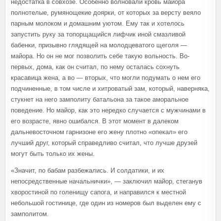
недостатка в совхозе. Особенно волновали кровь майора
полнотелые, румянощекие доярки, от которых за версту веяло
парным молоком и домашним уютом. Ему так и хотелось
запустить руку за топорщащийся лифчик иной смазливой
бабенки, призывно глядящей на молодцеватого щеголя —
майора. Но он не мог позволить себе такую вольность. Во-
первых, дома, как он считал, по нему осталась сохнуть
красавица жена, а во — вторых, что могли подумать о нем его
подчиненные, в том числе и хитроватый зам, который, наверняка,
стукнет на него замполиту батальона за такое аморальное
поведение. Но майор, как это нередко случается с мужчинами в
его возрасте, явно ошибался. В этот момент в далеком
дальневосточном гарнизоне его жену плотно «опекал» его
лучший друг, который справедливо считал, что лучше друзей
могут быть только их жены.
«Значит, по бабам разбежались. И солдатики, и их
непосредственные начальнички», — заключил майор, стеганув
хворостиной по голенищу сапога, и направился к местной
небольшой гостинице, где один из номеров был выделен ему с
замполитом.