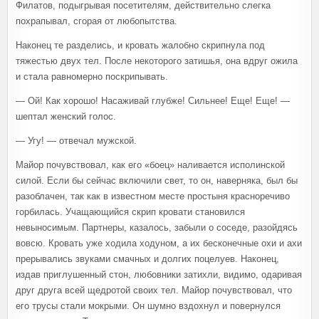
Филатов, подыгрывая посетителям, действительно слегка
похрапывал, сгорая от любопытства.
Наконец те разделись, и кровать жалобно скрипнула под
тяжестью двух тел. После некоторого затишья, она вдруг ожила
и стала равномерно поскрипывать.
— Ой! Как хорошо! Насаживай глубже! Сильнее! Еще! Еще! —
шептал женский голос.
— Угу! — отвечал мужской.
Майор почувствовал, как его «боец» наливается исполинской
силой. Если бы сейчас включили свет, то он, наверняка, был бы
разоблачен, так как в известном месте простыня красноречиво
горбилась. Учащающийся скрип кровати становился
невыносимым. Партнеры, казалось, забыли о соседе, разойдясь
вовсю. Кровать уже ходила ходуном, а их бесконечные охи и ахи
прерывались звуками смачных и долгих поцелуев. Наконец,
издав приглушенный стон, любовники затихли, видимо, одаривая
друг друга всей щедротой своих тел. Майор почувствовал, что
его трусы стали мокрыми. Он шумно вздохнул и повернулся