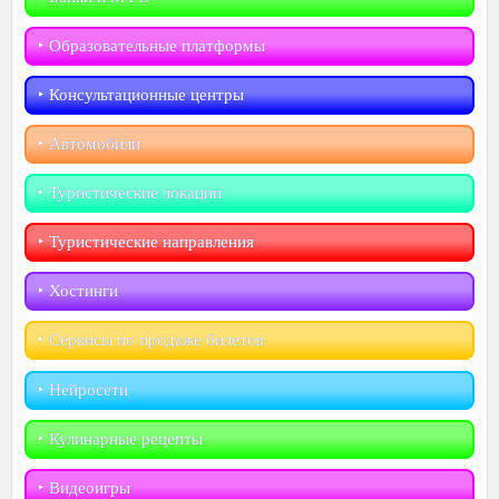
‣︎ Образовательные платформы
‣︎ Консультационные центры
‣︎ Автомобили
‣︎ Туристические локации
‣︎ Туристические направления
‣︎ Хостинги
‣︎ Сервисы по продаже билетов
‣︎ Нейросети
‣︎ Кулинарные рецепты
‣︎ Видеоигры