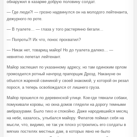
обнаружил в казарме добрую половину солдат.
— Где люди?! — грозно надвинулся он на молодого лейтенанта,
дежурного по роте.
— В туалете… — глаза у того растерянно бегали…
— Полроты?! Их что, понос прохватил?
— Никак нет, товарищ майор! Но до туалета далеко… —
невнятно лепетал лейтенант.
Майор заспешил по указанному адресу, но там одиноким орлом
громоздился ротный начпрод прапорщик Дрозд. Накануне он
объелся жареной свининой у своей знакомой, у которой он резал
порося, а теперь освобождался от лишнего груза.
Майор прошелся по деревенской улице. Кое-где тявкали собаки,
помукивали коровы, но окна домов глядели на дорогу темными
амбразурами. Было тихо и спокойно. Даже народившийся месяц
на небе, казалось, улыбался майору. Филатов поймал себя на
мысли, что, видимо, не так уж плохо устроились его солдаты в
мягких постелях местных дам, в которых явно не было