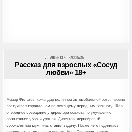
ОПУБЛИКОВАНО
ЛУЧШИЕ СЕКС-РАССКАЗЫ
В
Рассказ для взрослых «Сосуд
любви» 18+
Майор Филатов, командир целинной автомобильной роты, нервно
постукивал карандашом по лежащему перед ним блокноту. Шло
очередное совещание у директора совхоза по улучшению
организации уборки урожая. Директор, чернобровый
сорокалетний мужчина, ставил задачу. После него поднялась
председатель сельского совета. Анна Павловна, слегка