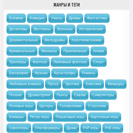
ЖАНРЫ И ТЕГИ
Боевики
Комедии
Ужасы
Драмы
Фантастика
Детективы
Вестерны
Военные
Исторические
Документальные
Мелодрамы
Короткометражки
Криминальные
Мюзиклы
Приключения
Аниме
Триллеры
Фэнтези
Любовные фэнтези
Спорт
Биографии
Музыка
Катастрофы
Романы
Любовные романы
Проза
Эротика
Классика
Мемуары
Поэзия
Драматургия
Пьесы
Сказки
Симуляторы
Ролевые игры
Шутеры
Головоломки
Стратегии
Кликеры
Ретро игры
Пошаговые игры
Карточные игры
Скроллеры
Платформеры
Драки
PvP игры
PvE игры