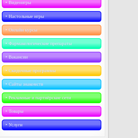
‣︎ Видеоигры
‣︎ Настольные игры
‣︎ Онлайн курсы
‣︎ Фармакологические препараты
‣︎ Вакансии
‣︎ Скидочные программы
‣︎ Сайты знакомств
‣︎ Рекламные и партнёрские сети
‣︎ Товары
‣︎ Услуги