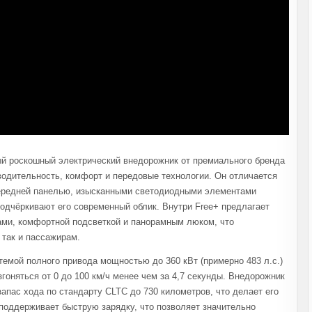
ый роскошный электрический внедорожник от премиального бренда
водительность, комфорт и передовые технологии. Он отличается
ередней панелью, изысканными светодиодными элементами
одчёркивают его современный облик. Внутри Free+ предлагает
ами, комфортной подсветкой и панорамным люком, что
 так и пассажирам.
емой полного привода мощностью до 360 кВт (примерно 483 л.с.)
гоняться от 0 до 100 км/ч менее чем за 4,7 секунды. Внедорожник
ас хода по стандарту CLTC до 730 километров, что делает его
поддерживает быструю зарядку, что позволяет значительно