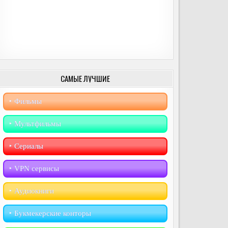
САМЫЕ ЛУЧШИЕ
‣︎ Фильмы
‣︎ Мультфильмы
‣︎ Сериалы
‣︎ VPN сервисы
‣︎ Аудиокниги
‣︎ Букмекерские конторы