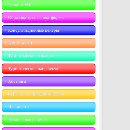
‣︎ Банки и МФО
‣︎ Образовательные платформы
‣︎ Консультационные центры
‣︎ Автомобили
‣︎ Туристические локации
‣︎ Туристические направления
‣︎ Хостинги
‣︎ Сервисы по продаже билетов
‣︎ Нейросети
‣︎ Кулинарные рецепты