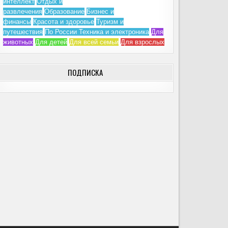
интеллект
Отдых и
развлечения
Образование
Бизнес и
финансы
Красота и здоровье
Туризм и
путешествия
По России
Техника и электроника
Для
животных
Для детей
Для всей семьи
Для взрослых
ПОДПИСКА