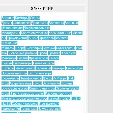
ЖАНРЫ И ТЕГИ
Боевики
Комедии
Ужасы
Драмы
Фантастика
Детективы
Вестерны
Военные
Исторические
Документальные
Мелодрамы
Короткометражки
Криминальные
Мюзик
лы
Приключения
Аниме
Триллеры
Фэнтези
Любовные
фэнтези
Спорт
Биографии
Музыка
Катастрофы
Ром
аны
Любовные романы
Проза
Эротика
Классика
Мемуары
Поэзия
Драматургия
Пьесы
Сказки
Симуляторы
Ролевые игры
Шутеры
Головоломки
Стратегии
Кликеры
Ретро игры
Пошаговые игры
Карточные игры
Скроллеры
Платформеры
Драки
PvP игры
PvE
игры
Азартные игры
Гонки
Выживание
Экшены
Браузерные игры
Клиентские игры
Экономические
игры
Игры с выводом денег
Казуальные игры
Многопользовательские игры
На мобильные
На ПК
На ТВ
Сайты и сервисы
Программы и
приложения
Транспорт
Искусственный