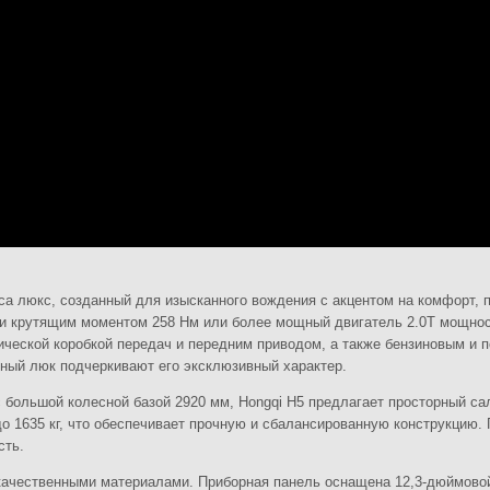
са люкс, созданный для изысканного вождения с акцентом на комфорт, п
 и крутящим моментом 258 Нм или более мощный двигатель 2.0T мощно
тической коробкой передач и передним приводом, а также бензиновым 
ный люк подчеркивают его эксклюзивный характер.
 большой колесной базой 2920 мм, Hongqi H5 предлагает просторный са
до 1635 кг, что обеспечивает прочную и сбалансированную конструкцию
сть.
окачественными материалами. Приборная панель оснащена 12,3-дюймов