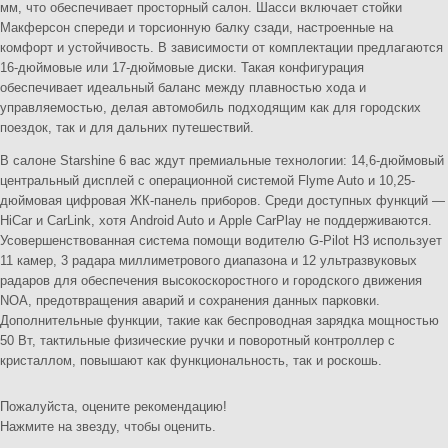
мм, что обеспечивает просторный салон. Шасси включает стойки
Макферсон спереди и торсионную балку сзади, настроенные на
комфорт и устойчивость. В зависимости от комплектации предлагаются
16-дюймовые или 17-дюймовые диски. Такая конфигурация
обеспечивает идеальный баланс между плавностью хода и
управляемостью, делая автомобиль подходящим как для городских
поездок, так и для дальних путешествий.
В салоне Starshine 6 вас ждут премиальные технологии: 14,6-дюймовый
центральный дисплей с операционной системой Flyme Auto и 10,25-
дюймовая цифровая ЖК-панель приборов. Среди доступных функций —
HiCar и CarLink, хотя Android Auto и Apple CarPlay не поддерживаются.
Усовершенствованная система помощи водителю G-Pilot H3 использует
11 камер, 3 радара миллиметрового диапазона и 12 ультразвуковых
радаров для обеспечения высокоскоростного и городского движения
NOA, предотвращения аварий и сохранения данных парковки.
Дополнительные функции, такие как беспроводная зарядка мощностью
50 Вт, тактильные физические ручки и поворотный контроллер с
кристаллом, повышают как функциональность, так и роскошь.
Пожалуйста, оцените рекомендацию!
Нажмите на звезду, чтобы оценить.