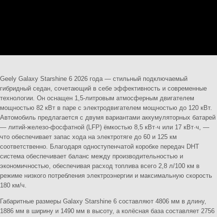
Geely Galaxy Starshine 6 2026 года — стильный подключаемый
гибридный седан, сочетающий в себе эффективность и современные
технологии. Он оснащен 1,5-литровым атмосферным двигателем
мощностью 82 кВт в паре с электродвигателем мощностью до 120 кВт.
Автомобиль предлагается с двумя вариантами аккумуляторных батарей
— литий-железо-фосфатной (LFP) ёмкостью 8,5 кВт·ч или 17 кВт·ч, —
что обеспечивает запас хода на электротяге до 60 и 125 км
соответственно. Благодаря одноступенчатой ​​коробке передач DHT
система обеспечивает баланс между производительностью и
экономичностью, обеспечивая расход топлива всего 2,8 л/100 км в
режиме низкого потребления электроэнергии и максимальную скорость
180 км/ч.
Габаритные размеры Galaxy Starshine 6 составляют 4806 мм в длину,
1886 мм в ширину и 1490 мм в высоту, а колёсная база составляет 2756