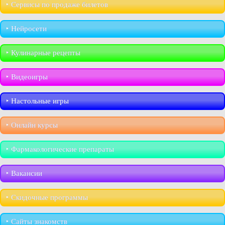
‣︎ Сервисы по продаже билетов
‣︎ Нейросети
‣︎ Кулинарные рецепты
‣︎ Видеоигры
‣︎ Настольные игры
‣︎ Онлайн курсы
‣︎ Фармакологические препараты
‣︎ Вакансии
‣︎ Скидочные программы
‣︎ Сайты знакомств