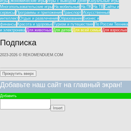
игры
Экономические игры
Игры с выводом денег
Казуальные игры
Многопользовательские игры
На мобильные
На ПК
На ТВ
Сайты и
сервисы
Программы и приложения
Транспорт
Искусственный
интеллект
Отдых и развлечения
Образование
Бизнес и
финансы
Красота и здоровье
Туризм и путешествия
По России
Техника
и электроника
Для животных
Для детей
Для всей семьи
Для взрослых
Подписка
2023-2026 © REKOMENDUEM.COM
Прокрутить вверх
Добавьте наш сайт на главный экран!
Добавить
Insert