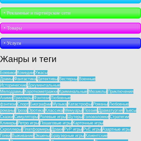
‣︎ Рекламные и партнёрские сети
‣︎ Товары
‣︎ Услуги
Жанры и теги
Боевики
Комедии
Ужасы
Драмы
Фантастика
Детективы
Вестерны
Военные
Исторические
Документальные
Мелодрамы
Короткометражки
Криминальные
Мюзиклы
Приключения
Аниме
Триллеры
Фэнтези
Любовные
фэнтези
Спорт
Биографии
Музыка
Катастрофы
Романы
Любовные
романы
Проза
Эротика
Классика
Мемуары
Поэзия
Драматургия
Пьесы
Сказки
Симуляторы
Ролевые игры
Шутеры
Головоломки
Стратегии
Кликеры
Ретро игры
Пошаговые игры
Карточные игры
Скроллеры
Платформеры
Драки
PvP игры
PvE игры
Азартные игры
Гонки
Выживание
Экшены
Браузерные игры
Клиентские