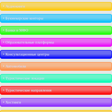
‣︎ Аудиокниги
‣︎ Букмекерские конторы
‣︎ Банки и МФО
‣︎ Образовательные платформы
‣︎ Консультационные центры
‣︎ Автомобили
‣︎ Туристические локации
‣︎ Туристические направления
‣︎ Хостинги