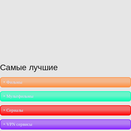
Самые лучшие
‣︎ Фильмы
‣︎ Мультфильмы
‣︎ Сериалы
‣︎ VPN сервисы