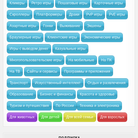
Кликеры
Ретро игры
Пошаговые игры
Карточные игры
Скроллеры
Платформеры
Драки
PvP игры
PvE игры
Азартные игры
Гонки
Выживание
Экшены
Браузерные игры
Клиентские игры
Экономические игры
Игры с выводом денег
Казуальные игры
Многопользовательские игры
На мобильные
На ПК
На ТВ
Сайты и сервисы
Программы и приложения
Транспорт
Искусственный интеллект
Отдых и развлечения
Образование
Бизнес и финансы
Красота и здоровье
Туризм и путешествия
По России
Техника и электроника
Для животных
Для детей
Для всей семьи
Для взрослых