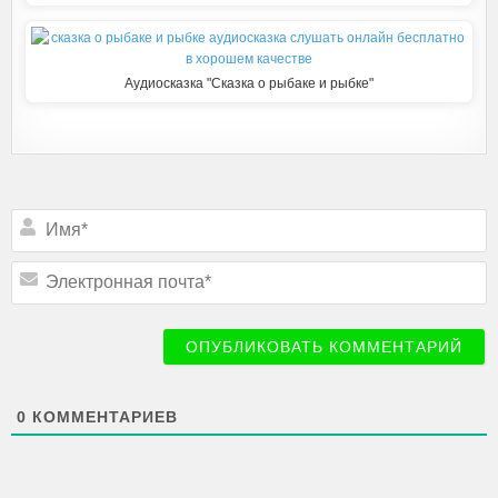
Аудиосказка "Сказка о рыбаке и рыбке"
Подписаться
И
м
я
*
Э
л
е
к
т
р
о
н
н
0
КОММЕНТАРИЕВ
а
я
п
о
ч