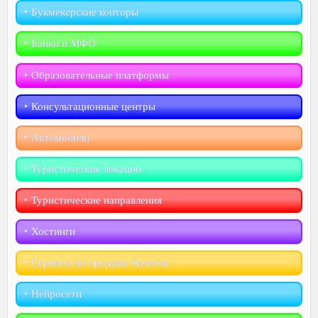
‣︎ Букмекерские конторы
‣︎ Банки и МФО
‣︎ Образовательные платформы
‣︎ Консультационные центры
‣︎ Автомобили
‣︎ Туристические локации
‣︎ Туристические направления
‣︎ Хостинги
‣︎ Сервисы по продаже билетов
‣︎ Нейросети