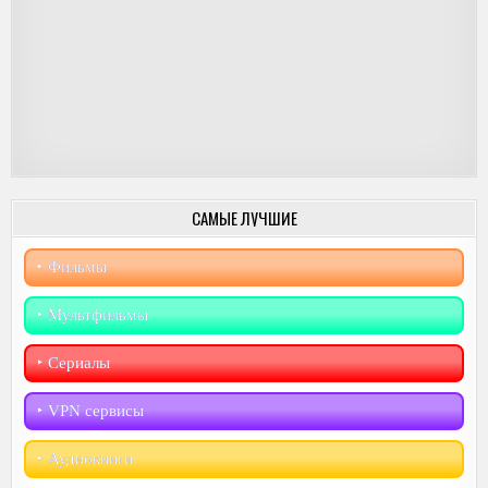
САМЫЕ ЛУЧШИЕ
‣︎ Фильмы
‣︎ Мультфильмы
‣︎ Сериалы
‣︎ VPN сервисы
‣︎ Аудиокниги