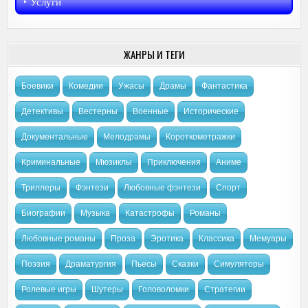
‣︎ Услуги
ЖАНРЫ И ТЕГИ
Боевики
Комедии
Ужасы
Драмы
Фантастика
Детективы
Вестерны
Военные
Исторические
Документальные
Мелодрамы
Короткометражки
Криминальные
Мюзиклы
Приключения
Аниме
Триллеры
Фэнтези
Любовные фэнтези
Спорт
Биографии
Музыка
Катастрофы
Романы
Любовные романы
Проза
Эротика
Классика
Мемуары
Поэзия
Драматургия
Пьесы
Сказки
Симуляторы
Ролевые игры
Шутеры
Головоломки
Стратегии