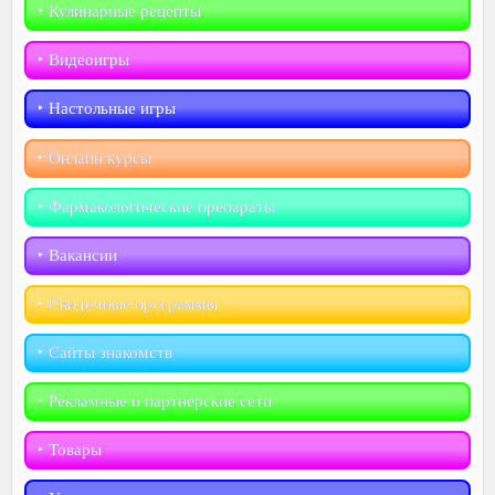
‣︎ Кулинарные рецепты
‣︎ Видеоигры
‣︎ Настольные игры
‣︎ Онлайн курсы
‣︎ Фармакологические препараты
‣︎ Вакансии
‣︎ Скидочные программы
‣︎ Сайты знакомств
‣︎ Рекламные и партнёрские сети
‣︎ Товары