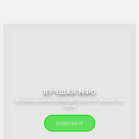
т
а
*
ЛУЧШАЯ МФО
Мгновенные займы онлайн, круглосуточно, на карту, без
отказа!
ПОДРОБНЕЕ