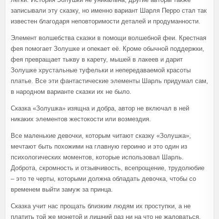
записывали эту сказку, но именно вариант Шарля Перро стал так
известен благодаря неповторимости деталей и продуманности.
Элемент волшебства сказки в помощи волшебной феи. Крестная
фея помогает Золушке и опекает её. Кроме обычной поддержки,
фея превращает тыкву в карету, мышей в лакеев и дарит
Золушке хрустальные туфельки и непередаваемой красоты
платье. Все эти фантастические элементы Шарль придумал сам,
в народном варианте сказки их не было.
Сказка «Золушка» изящна и добра, автор не включал в ней
никаких элементов жестокости или возмездия.
Все маленькие девочки, которым читают сказку «Золушка»,
мечтают быть похожими на главную героиню и это один из
психологических моментов, которые использовал Шарль.
Доброта, скромность и отзывчивость, всепрощение, трудолюбие
– это те черты, которыми должна обладать девочка, чтобы со
временем выйти замуж за принца.
Сказка учит нас прощать близким людям их проступки, а не
платить той же монетой и лишний раз ни на что не жаловаться.