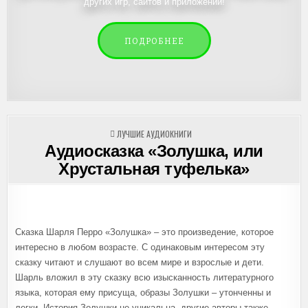
других игр, сайтов и приложений!
ПОДРОБНЕЕ
ОПУБЛИКОВАНО
ЛУЧШИЕ АУДИОКНИГИ
В
Аудиосказка «Золушка, или
Хрустальная туфелька»
Сказка Шарля Перро «Золушка» – это произведение, которое
интересно в любом возрасте. С одинаковым интересом эту
сказку читают и слушают во всем мире и взрослые и дети.
Шарль вложил в эту сказку всю изысканность литературного
языка, которая ему присуща, образы Золушки – утонченны и
легки. История Золушки не уникальна, другие авторы также