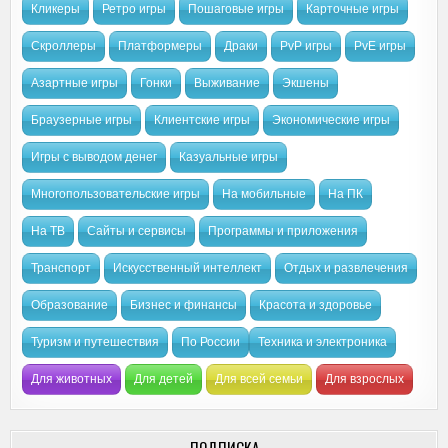
Кликеры
Ретро игры
Пошаговые игры
Карточные игры
Скроллеры
Платформеры
Драки
PvP игры
PvE игры
Азартные игры
Гонки
Выживание
Экшены
Браузерные игры
Клиентские игры
Экономические игры
Игры с выводом денег
Казуальные игры
Многопользовательские игры
На мобильные
На ПК
На ТВ
Сайты и сервисы
Программы и приложения
Транспорт
Искусственный интеллект
Отдых и развлечения
Образование
Бизнес и финансы
Красота и здоровье
Туризм и путешествия
По России
Техника и электроника
Для животных
Для детей
Для всей семьи
Для взрослых
ПОДПИСКА