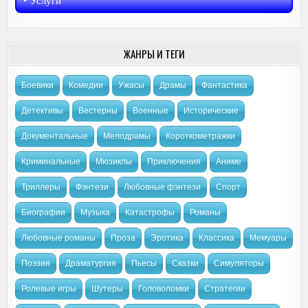
‣︎ Услуги
ЖАНРЫ И ТЕГИ
Боевики
Комедии
Ужасы
Драмы
Фантастика
Детективы
Вестерны
Военные
Исторические
Документальные
Мелодрамы
Короткометражки
Криминальные
Мюзиклы
Приключения
Аниме
Триллеры
Фэнтези
Любовные фэнтези
Спорт
Биографии
Музыка
Катастрофы
Романы
Любовные романы
Проза
Эротика
Классика
Мемуары
Поэзия
Драматургия
Пьесы
Сказки
Симуляторы
Ролевые игры
Шутеры
Головоломки
Стратегии