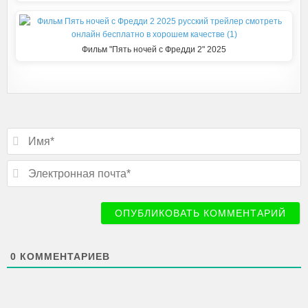
Фильм "Пять ночей с Фредди 2" 2025
Подписаться
И
м
я
*
Э
л
е
к
т
р
о
н
н
0
КОММЕНТАРИЕВ
а
я
п
о
ч