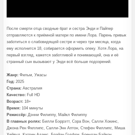
После смерти отца сводные брат и сестра Энди и Пайпер
отправляются к приёмной матери по имени Лора. Парень привык
заботиться о слабовидящей сестре и через три месяца, когда
ему исполнится 18, собирается оформить опеку. Хотя Лора, на
первый взгляд, кажется заботливой и понимающей, она и её
странный сын вызывают у Энди всё больше подозрений.
Жанр:
Фильм, Ужасы
Год:
2025
Страна:
Австралия
Качество:
Full HD
Возраст:
18+
Время:
104 минуты
Режиссёр:
Дэнни Филиппу, Майкл Филиппу
В главных ролях:
Билли Бэррэтт, Сора Вон, Салли Хокинс,
Джона Рен Филлипс, Салли-Энн Аптон, Стефен Филлипс, Миша
Хейвуд, Кэтрин Адамс, Брайан Годфри, Брендан Бэйкон…