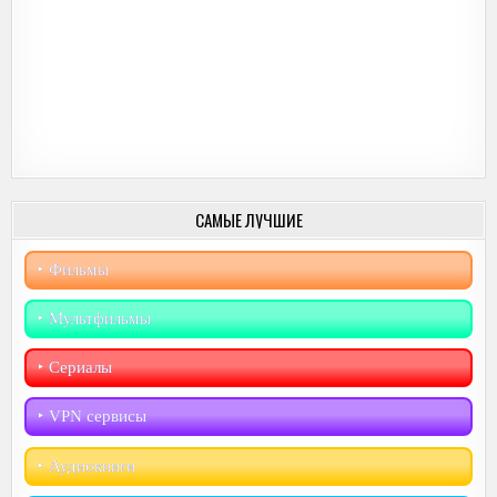
САМЫЕ ЛУЧШИЕ
‣︎ Фильмы
‣︎ Мультфильмы
‣︎ Сериалы
‣︎ VPN сервисы
‣︎ Аудиокниги