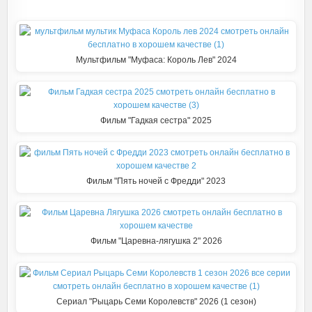
c
b
l
a
n
п
e
e
e
t
o
р
b
r
g
s
k
а
Мультфильм "Муфаса: Король Лев" 2024
o
r
A
l
в
o
a
p
a
и
k
m
p
s
т
Фильм "Гадкая сестра" 2025
s
ь
n
i
Фильм "Пять ночей с Фредди" 2023
k
i
Фильм "Царевна-лягушка 2" 2026
Сериал "Рыцарь Семи Королевств" 2026 (1 сезон)