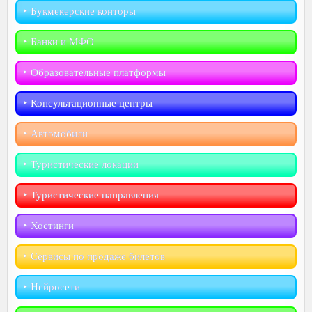
‣︎ Букмекерские конторы
‣︎ Банки и МФО
‣︎ Образовательные платформы
‣︎ Консультационные центры
‣︎ Автомобили
‣︎ Туристические локации
‣︎ Туристические направления
‣︎ Хостинги
‣︎ Сервисы по продаже билетов
‣︎ Нейросети