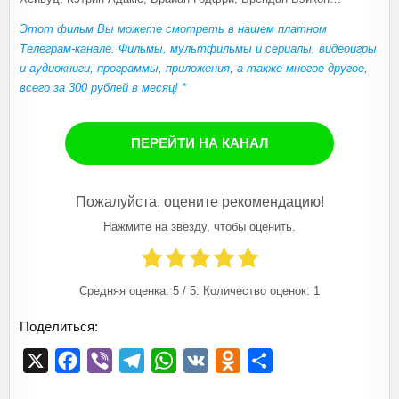
Этот фильм Вы можете смотреть в нашем платном
Телеграм-канале. Фильмы, мультфильмы и сериалы, видеоигры
и аудиокниги, программы, приложения, а также многое другое,
всего за 300 рублей в месяц! *
ПЕРЕЙТИ НА КАНАЛ
Пожалуйста, оцените рекомендацию!
Нажмите на звезду, чтобы оценить.
Средняя оценка:
5
/ 5. Количество оценок:
1
Поделиться:
X
F
V
T
W
V
O
О
a
i
e
h
K
d
т