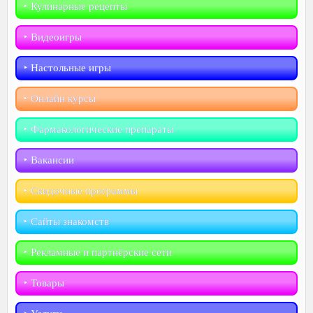
‣︎ Кулинарные рецепты
‣︎ Видеоигры
‣︎ Настольные игры
‣︎ Онлайн курсы
‣︎ Фармакологические препараты
‣︎ Вакансии
‣︎ Скидочные программы
‣︎ Сайты знакомств
‣︎ Рекламные и партнёрские сети
‣︎ Товары