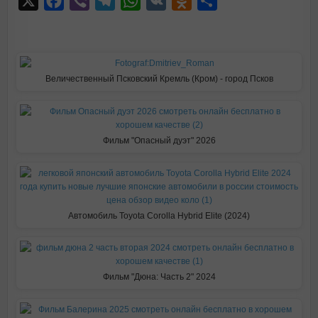
X
F
V
T
W
V
O
О
a
i
e
h
K
d
т
c
b
l
a
n
п
e
e
e
t
o
р
b
r
g
s
k
а
Величественный Псковский Кремль (Кром) - город Псков
o
r
A
l
в
o
a
p
a
и
k
m
p
s
т
Фильм "Опасный дуэт" 2026
s
ь
n
i
Автомобиль Toyota Corolla Hybrid Elite (2024)
k
i
Фильм "Дюна: Часть 2" 2024