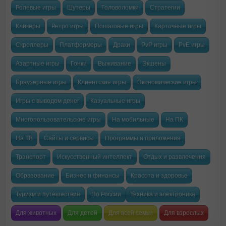
Ролевые игры
Шутеры
Головоломки
Стратегии
Кликеры
Ретро игры
Пошаговые игры
Карточные игры
Скроллеры
Платформеры
Драки
PvP игры
PvE игры
Азартные игры
Гонки
Выживание
Экшены
Браузерные игры
Клиентские игры
Экономические игры
Игры с выводом денег
Казуальные игры
Многопользовательские игры
На мобильные
На ПК
На ТВ
Сайты и сервисы
Программы и приложения
Транспорт
Искусственный интеллект
Отдых и развлечения
Образование
Бизнес и финансы
Красота и здоровье
Туризм и путешествия
По России
Техника и электроника
Для животных
Для детей
Для всей семьи
Для взрослых