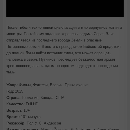
После гибели техногенной цивилизации в мир вернулись магия и
монстры. По тайному заданию королевы ведьма Серая Элис
отправляется из последнего города Земли в опасные
Потерянные земли. Вместе с проводником Бойсом ей предстоит
до полной Луны найти источник силы, что может обращать
человека в зверя. Путников преследует безжалостная армия
крестоносцев, а за каждым поворотом поджидают порождения
тьмы.
Жанр:
Фильм, Фэнтези, Боевик, Приключения
Год:
2025
Страна:
Германия, Канада, США
Качество:
Full HD
Возраст:
18+
Время:
101 минута
Режиссёр:
Пол У. С. Андерсон
В главных ролях:
Милла Йовович, Дэйв Батиста, Арли Жовер,