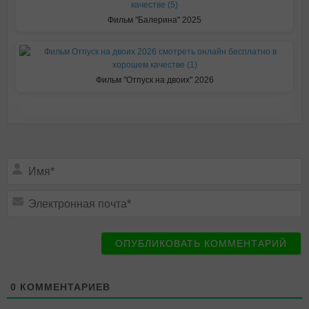
Фильм "Балерина" 2025
Фильм "Отпуск на двоих" 2026
Подписаться
И
м
я
*
Э
л
е
к
т
р
о
н
н
0
КОММЕНТАРИЕВ
а
я
п