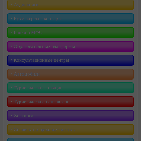
‣︎ Аудиокниги
‣︎ Букмекерские конторы
‣︎ Банки и МФО
‣︎ Образовательные платформы
‣︎ Консультационные центры
‣︎ Автомобили
‣︎ Туристические локации
‣︎ Туристические направления
‣︎ Хостинги
‣︎ Сервисы по продаже билетов