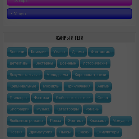
‣︎ Товары
‣︎ Услуги
ЖАНРЫ И ТЕГИ
Боевики
Комедии
Ужасы
Драмы
Фантастика
Детективы
Вестерны
Военные
Исторические
Документальные
Мелодрамы
Короткометражки
Криминальные
Мюзиклы
Приключения
Аниме
Триллеры
Фэнтези
Любовные фэнтези
Спорт
Биографии
Музыка
Катастрофы
Романы
Любовные романы
Проза
Эротика
Классика
Мемуары
Поэзия
Драматургия
Пьесы
Сказки
Симуляторы