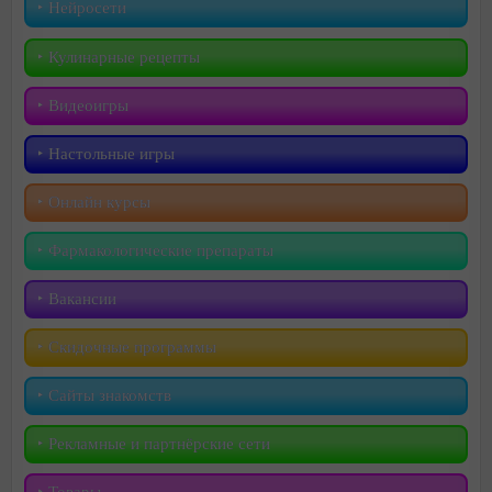
‣︎ Нейросети
‣︎ Кулинарные рецепты
‣︎ Видеоигры
‣︎ Настольные игры
‣︎ Онлайн курсы
‣︎ Фармакологические препараты
‣︎ Вакансии
‣︎ Скидочные программы
‣︎ Сайты знакомств
‣︎ Рекламные и партнёрские сети