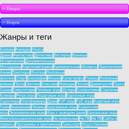
‣︎ Товары
‣︎ Услуги
Жанры и теги
Боевики
Комедии
Ужасы
Драмы
Фантастика
Детективы
Вестерны
Военные
Исторические
Документальные
Мелодрамы
Короткометражки
Криминальные
Мюзиклы
Приключения
Аниме
Триллеры
Фэнтези
Любовные
фэнтези
Спорт
Биографии
Музыка
Катастрофы
Романы
Любовные
романы
Проза
Эротика
Классика
Мемуары
Поэзия
Драматургия
Пьесы
Сказки
Симуляторы
Ролевые игры
Шутеры
Головоломки
Стратегии
Кликеры
Ретро игры
Пошаговые игры
Карточные игры
Скроллеры
Платформеры
Драки
PvP игры
PvE игры
Азартные игры
Гонки
Выживание
Экшены
Браузерные игры
Клиентские
игры
Экономические игры
Игры с выводом денег
Казуальные игры
Многопользовательские игры
На мобильные
На ПК
На ТВ
Сайты и
сервисы
Программы и приложения
Транспорт
Искусственный