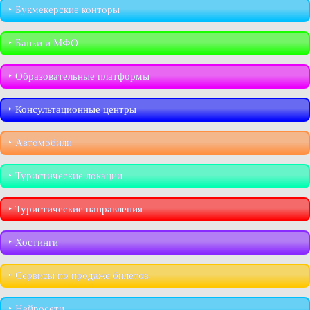
‣︎ Букмекерские конторы
‣︎ Банки и МФО
‣︎ Образовательные платформы
‣︎ Консультационные центры
‣︎ Автомобили
‣︎ Туристические локации
‣︎ Туристические направления
‣︎ Хостинги
‣︎ Сервисы по продаже билетов
‣︎ Нейросети