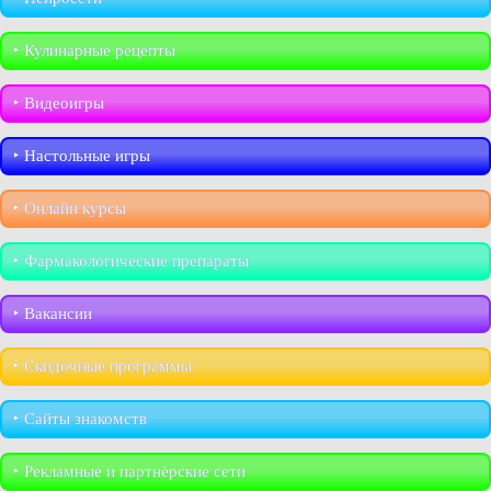
‣︎ Кулинарные рецепты
‣︎ Видеоигры
‣︎ Настольные игры
‣︎ Онлайн курсы
‣︎ Фармакологические препараты
‣︎ Вакансии
‣︎ Скидочные программы
‣︎ Сайты знакомств
‣︎ Рекламные и партнёрские сети