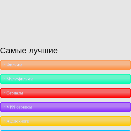
Самые лучшие
‣︎ Фильмы
‣︎ Мультфильмы
‣︎ Сериалы
‣︎ VPN сервисы
‣︎ Аудиокниги