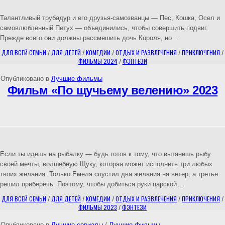
Талантливый трубадур и его друзья-самозванцы — Пес, Кошка, Осел и
самовлюбленный Петух — объединились, чтобы совершить подвиг.
Прежде всего они должны рассмешить дочь Короля, но…
ДЛЯ ВСЕЙ СЕМЬИ
/
ДЛЯ ДЕТЕЙ
/
КОМЕДИИ
/
ОТДЫХ И РАЗВЛЕЧЕНИЯ
/
ПРИКЛЮЧЕНИЯ
/
ФИЛЬМЫ 2024
/
ФЭНТЕЗИ
Опубликовано в
Лучшие фильмы
Фильм «По щучьему велению» 2023
Если ты идешь на рыбалку — будь готов к тому, что вытянешь рыбу
своей мечты, волшебную Щуку, которая может исполнить три любых
твоих желания. Только Емеля спустил два желания на ветер, а третье
решил приберечь. Поэтому, чтобы добиться руки царской…
ДЛЯ ВСЕЙ СЕМЬИ
/
ДЛЯ ДЕТЕЙ
/
КОМЕДИИ
/
ОТДЫХ И РАЗВЛЕЧЕНИЯ
/
ПРИКЛЮЧЕНИЯ
/
ФИЛЬМЫ 2023
/
ФЭНТЕЗИ
Опубликовано в
Лучшие сериалы
/
Лучшие фильмы