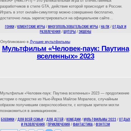
NextRP (НекстРП) – это увлекательная игра от отечественных
разработчиков в стиле GTA, действие которой происходит в России.
Играть в этот онлайн-симулятор можно совершенно бесплатно,
достаточно лишь зарегистрироваться на официальном сайте…
ГОНКИ
/
КЛИЕНТСКИЕ ИГРЫ
/
МНОГОПОЛЬЗОВАТЕЛЬСКИЕ ИГРЫ
/
НА ПК
/
ОТДЫХ И
РАЗВЛЕЧЕНИЯ
/
ШУТЕРЫ
/
ЭКШЕНЫ
Опубликовано в
Лучшие мультфильмы
Мультфильм «Человек-паук: Паутина
вселенных» 2023
Мультфильм «Человек-паук: Паутина вселенных» 2023 — продолжение
истории о подростке из Нью-Йорка Майлзе Моралесе, случайным
образом получившим сверхспособности, с которым зрители могли
познакомиться в анимационном…
БОЕВИКИ
/
ДЛЯ ВСЕЙ СЕМЬИ
/
ДЛЯ ДЕТЕЙ
/
КОМЕДИИ
/
МУЛЬТФИЛЬМЫ 2023
/
ОТДЫХ
И РАЗВЛЕЧЕНИЯ
/
ПРИКЛЮЧЕНИЯ
/
ФАНТАСТИКА
/
ФЭНТЕЗИ