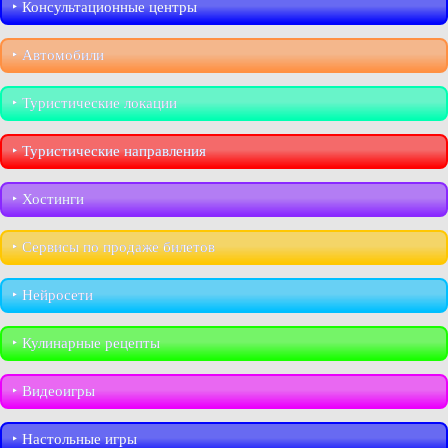
‣︎ Консультационные центры
‣︎ Автомобили
‣︎ Туристические локации
‣︎ Туристические направления
‣︎ Хостинги
‣︎ Сервисы по продаже билетов
‣︎ Нейросети
‣︎ Кулинарные рецепты
‣︎ Видеоигры
‣︎ Настольные игры