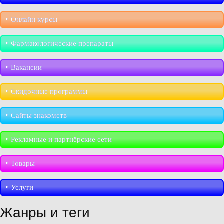
‣︎ Онлайн курсы
‣︎ Фармакологические препараты
‣︎ Вакансии
‣︎ Скидочные программы
‣︎ Сайты знакомств
‣︎ Рекламные и партнёрские сети
‣︎ Товары
‣︎ Услуги
Жанры и теги