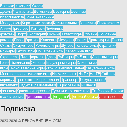
Боевики
Комедии
Ужасы
Драмы
Фантастика
Детективы
Вестерны
Военные
Исторические
Документальные
Мелодрамы
Короткометражки
Криминальные
Мюзиклы
Приключения
Аниме
Триллеры
Фэнтези
Любовные
фэнтези
Спорт
Биографии
Музыка
Катастрофы
Романы
Любовные
романы
Проза
Эротика
Классика
Мемуары
Поэзия
Драматургия
Пьесы
Сказки
Симуляторы
Ролевые игры
Шутеры
Головоломки
Стратегии
Кликеры
Ретро игры
Пошаговые игры
Карточные игры
Скроллеры
Платформеры
Драки
PvP игры
PvE игры
Азартные игры
Гонки
Выживание
Экшены
Браузерные игры
Клиентские
игры
Экономические игры
Игры с выводом денег
Казуальные игры
Многопользовательские игры
На мобильные
На ПК
На ТВ
Сайты и
сервисы
Программы и приложения
Транспорт
Искусственный
интеллект
Отдых и развлечения
Образование
Бизнес и
финансы
Красота и здоровье
Туризм и путешествия
По России
Техника
и электроника
Для животных
Для детей
Для всей семьи
Для взрослых
Подписка
2023-2026 © REKOMENDUEM.COM