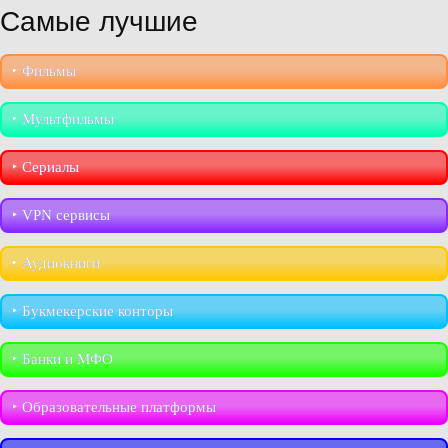
Самые лучшие
‣︎ Фильмы
‣︎ Мультфильмы
‣︎ Сериалы
‣︎ VPN сервисы
‣︎ Аудиокниги
‣︎ Букмекерские конторы
‣︎ Банки и МФО
‣︎ Образовательные платформы