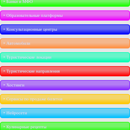
‣︎ Банки и МФО
‣︎ Образовательные платформы
‣︎ Консультационные центры
‣︎ Автомобили
‣︎ Туристические локации
‣︎ Туристические направления
‣︎ Хостинги
‣︎ Сервисы по продаже билетов
‣︎ Нейросети
‣︎ Кулинарные рецепты