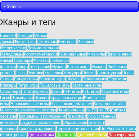
‣︎ Услуги
Жанры и теги
Боевики
Комедии
Ужасы
Драмы
Фантастика
Детективы
Вестерны
Военные
Исторические
Документальные
Мелодрамы
Короткометражки
Криминальные
Мюзиклы
Приключения
Аниме
Триллеры
Фэнтези
Любовные
фэнтези
Спорт
Биографии
Музыка
Катастрофы
Романы
Любовные
романы
Проза
Эротика
Классика
Мемуары
Поэзия
Драматургия
Пьесы
Сказки
Симуляторы
Ролевые игры
Шутеры
Головоломки
Стратегии
Кликеры
Ретро игры
Пошаговые игры
Карточные игры
Скроллеры
Платформеры
Драки
PvP игры
PvE игры
Азартные игры
Гонки
Выживание
Экшены
Браузерные игры
Клиентские
игры
Экономические игры
Игры с выводом денег
Казуальные игры
Многопользовательские игры
На мобильные
На ПК
На ТВ
Сайты и
сервисы
Программы и приложения
Транспорт
Искусственный
интеллект
Отдых и развлечения
Образование
Бизнес и
финансы
Красота и здоровье
Туризм и путешествия
По России
Техника
и электроника
Для животных
Для детей
Для всей семьи
Для взрослых