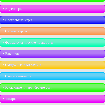
‣︎ Видеоигры
‣︎ Настольные игры
‣︎ Онлайн курсы
‣︎ Фармакологические препараты
‣︎ Вакансии
‣︎ Скидочные программы
‣︎ Сайты знакомств
‣︎ Рекламные и партнёрские сети
‣︎ Товары