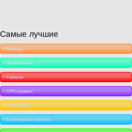
Самые лучшие
‣︎ Фильмы
‣︎ Мультфильмы
‣︎ Сериалы
‣︎ VPN сервисы
‣︎ Аудиокниги
‣︎ Букмекерские конторы