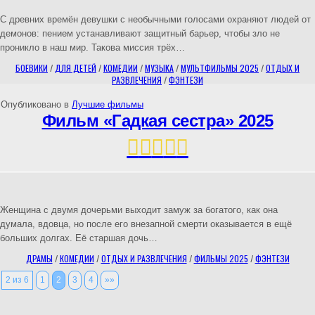
С древних времён девушки с необычными голосами охраняют людей от
демонов: пением устанавливают защитный барьер, чтобы зло не
проникло в наш мир. Такова миссия трёх…
БОЕВИКИ
/
ДЛЯ ДЕТЕЙ
/
КОМЕДИИ
/
МУЗЫКА
/
МУЛЬТФИЛЬМЫ 2025
/
ОТДЫХ И
РАЗВЛЕЧЕНИЯ
/
ФЭНТЕЗИ
Опубликовано в
Лучшие фильмы
Фильм «Гадкая сестра» 2025
Женщина с двумя дочерьми выходит замуж за богатого, как она
думала, вдовца, но после его внезапной смерти оказывается в ещё
больших долгах. Её старшая дочь…
ДРАМЫ
/
КОМЕДИИ
/
ОТДЫХ И РАЗВЛЕЧЕНИЯ
/
ФИЛЬМЫ 2025
/
ФЭНТЕЗИ
2 из 6
1
2
3
4
»»