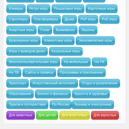
Кликеры
Ретро игры
Пошаговые игры
Карточные игры
Скроллеры
Платформеры
Драки
PvP игры
PvE игры
Азартные игры
Гонки
Выживание
Экшены
Браузерные игры
Клиентские игры
Экономические игры
Игры с выводом денег
Казуальные игры
Многопользовательские игры
На мобильные
На ПК
На ТВ
Сайты и сервисы
Программы и приложения
Транспорт
Искусственный интеллект
Отдых и развлечения
Образование
Бизнес и финансы
Красота и здоровье
Туризм и путешествия
По России
Техника и электроника
Для животных
Для детей
Для всей семьи
Для взрослых