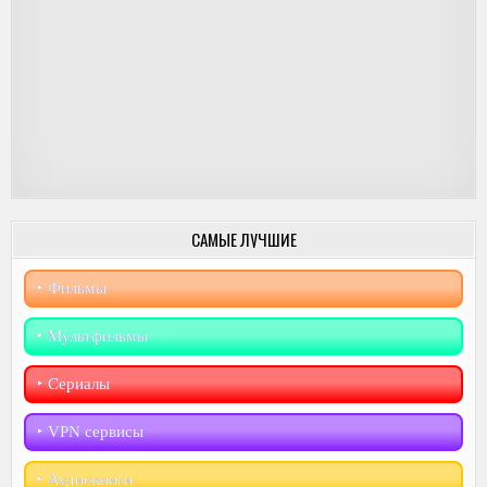
САМЫЕ ЛУЧШИЕ
‣︎ Фильмы
‣︎ Мультфильмы
‣︎ Сериалы
‣︎ VPN сервисы
‣︎ Аудиокниги