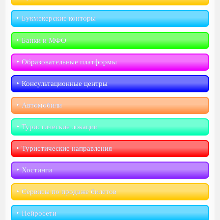
‣︎ Букмекерские конторы
‣︎ Банки и МФО
‣︎ Образовательные платформы
‣︎ Консультационные центры
‣︎ Автомобили
‣︎ Туристические локации
‣︎ Туристические направления
‣︎ Хостинги
‣︎ Сервисы по продаже билетов
‣︎ Нейросети