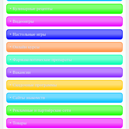
‣︎ Кулинарные рецепты
‣︎ Видеоигры
‣︎ Настольные игры
‣︎ Онлайн курсы
‣︎ Фармакологические препараты
‣︎ Вакансии
‣︎ Скидочные программы
‣︎ Сайты знакомств
‣︎ Рекламные и партнёрские сети
‣︎ Товары