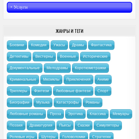
‣︎ Услуги
ЖАНРЫ И ТЕГИ
Боевики
Комедии
Ужасы
Драмы
Фантастика
Детективы
Вестерны
Военные
Исторические
Документальные
Мелодрамы
Короткометражки
Криминальные
Мюзиклы
Приключения
Аниме
Триллеры
Фэнтези
Любовные фэнтези
Спорт
Биографии
Музыка
Катастрофы
Романы
Любовные романы
Проза
Эротика
Классика
Мемуары
Поэзия
Драматургия
Пьесы
Сказки
Симуляторы
Ролевые игры
Шутеры
Головоломки
Стратегии