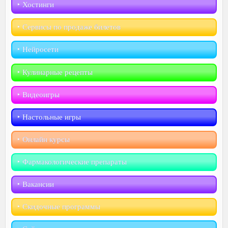
‣︎ Хостинги
‣︎ Сервисы по продаже билетов
‣︎ Нейросети
‣︎ Кулинарные рецепты
‣︎ Видеоигры
‣︎ Настольные игры
‣︎ Онлайн курсы
‣︎ Фармакологические препараты
‣︎ Вакансии
‣︎ Скидочные программы