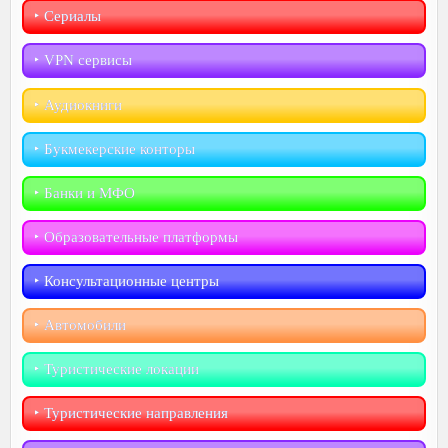
‣︎ Сериалы
‣︎ VPN сервисы
‣︎ Аудиокниги
‣︎ Букмекерские конторы
‣︎ Банки и МФО
‣︎ Образовательные платформы
‣︎ Консультационные центры
‣︎ Автомобили
‣︎ Туристические локации
‣︎ Туристические направления