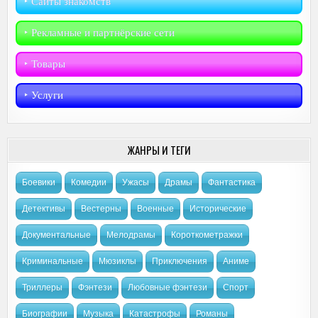
‣︎ Сайты знакомств
‣︎ Рекламные и партнёрские сети
‣︎ Товары
‣︎ Услуги
ЖАНРЫ И ТЕГИ
Боевики
Комедии
Ужасы
Драмы
Фантастика
Детективы
Вестерны
Военные
Исторические
Документальные
Мелодрамы
Короткометражки
Криминальные
Мюзиклы
Приключения
Аниме
Триллеры
Фэнтези
Любовные фэнтези
Спорт
Биографии
Музыка
Катастрофы
Романы