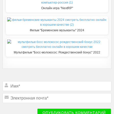
Онлайн игра "NextRP"
Фильм "Бременские музыканты" 2024
Мультфильм "Босс-молокосос: Рождественский бонус" 2022
Подписаться
И
м
я
*
Э
л
е
к
т
р