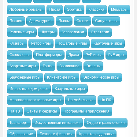
Любовные романы
Проза
Эротика
Классика
Мемуары
Поэзия
Драматургия
Пьесы
Сказки
Симуляторы
Ролевые игры
Шутеры
Головоломки
Стратегии
Кликеры
Ретро игры
Пошаговые игры
Карточные игры
Скроллеры
Платформеры
Драки
PvP игры
PvE игры
Азартные игры
Гонки
Выживание
Экшены
Браузерные игры
Клиентские игры
Экономические игры
Игры с выводом денег
Казуальные игры
Многопользовательские игры
На мобильные
На ПК
На ТВ
Сайты и сервисы
Программы и приложения
Транспорт
Искусственный интеллект
Отдых и развлечения
Образование
Бизнес и финансы
Красота и здоровье