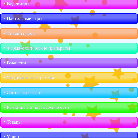
‣︎ Видеоигры
‣︎ Настольные игры
‣︎ Онлайн курсы
‣︎ Фармакологические препараты
‣︎ Вакансии
‣︎ Скидочные программы
‣︎ Сайты знакомств
‣︎ Рекламные и партнёрские сети
‣︎ Товары
‣︎ Услуги