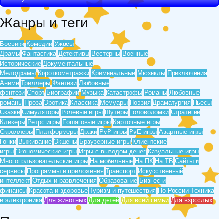
Жанры и теги
Боевики
Комедии
Ужасы
Драмы
Фантастика
Детективы
Вестерны
Военные
Исторические
Документальные
Мелодрамы
Короткометражки
Криминальные
Мюзиклы
Приключения
Аниме
Триллеры
Фэнтези
Любовные
фэнтези
Спорт
Биографии
Музыка
Катастрофы
Романы
Любовные
романы
Проза
Эротика
Классика
Мемуары
Поэзия
Драматургия
Пьесы
Сказки
Симуляторы
Ролевые игры
Шутеры
Головоломки
Стратегии
Кликеры
Ретро игры
Пошаговые игры
Карточные игры
Скроллеры
Платформеры
Драки
PvP игры
PvE игры
Азартные игры
Гонки
Выживание
Экшены
Браузерные игры
Клиентские
игры
Экономические игры
Игры с выводом денег
Казуальные игры
Многопользовательские игры
На мобильные
На ПК
На ТВ
Сайты и
сервисы
Программы и приложения
Транспорт
Искусственный
интеллект
Отдых и развлечения
Образование
Бизнес и
финансы
Красота и здоровье
Туризм и путешествия
По России
Техника
и электроника
Для животных
Для детей
Для всей семьи
Для взрослых