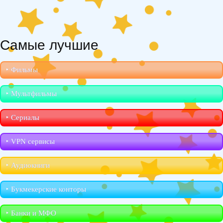
Самые лучшие
‣︎ Фильмы
‣︎ Мультфильмы
‣︎ Сериалы
‣︎ VPN сервисы
‣︎ Аудиокниги
‣︎ Букмекерские конторы
‣︎ Банки и МФО