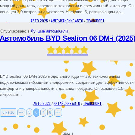
мощный двигатель, передовые технологии и премиальный интерьер. Он
оснащен 3,0-литровым двигателем Hurricane I6, развивающим до…
АВТО 2025
/
АМЕРИКАНСКИЕ АВТО
/
ТРАНСПОРТ
Опубликовано в
Лучшие автомобили
Автомобиль BYD Sealion 06 DM-i (2025
BYD Sealion 06 DM-i 2025 модельного года — это технологичный
подключаемый гибридный внедорожник, созданный для эффективности,
комфорта и универсальности в дальних поездках. Он оснащен 1,5-
литровым…
АВТО 2025
/
КИТАЙСКИЕ АВТО
/
ТРАНСПОРТ
6 из 10
««
5
6
7
8
»»
Slide 1