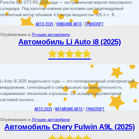
Porsche 911 GT3 RS 2025 года — экстремальная версия популярного
суперкара. Под капотом новинки расположен шестицилиндровый
оппозитный мотор объемом 4,0 литра мощностью 525 л.с. В…
АВТО 2025
/
НЕМЕЦКИЕ АВТО
/
ТРАНСПОРТ
Опубликовано в
Лучшие автомобили
Автомобиль Li Auto i8 (2025)
Li Auto i8 2025 модельного года — это полноразмерный электрический
внедорожник, сочетающий в себе высокую производительность,
современные технологии и роскошь. Он оснащен двухмоторной
системой полного…
АВТО 2025
/
КИТАЙСКИЕ АВТО
/
ТРАНСПОРТ
Опубликовано в
Лучшие автомобили
Автомобиль Chery Fulwin A9L (2025)