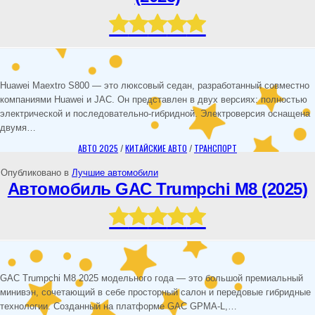
Huawei Maextro S800 — это люксовый седан, разработанный совместно
компаниями Huawei и JAC. Он представлен в двух версиях: полностью
электрической и последовательно-гибридной. Электроверсия оснащена
двумя…
АВТО 2025
/
КИТАЙСКИЕ АВТО
/
ТРАНСПОРТ
Опубликовано в
Лучшие автомобили
Автомобиль GAC Trumpchi M8 (2025)
GAC Trumpchi M8 2025 модельного года — это большой премиальный
минивэн, сочетающий в себе просторный салон и передовые гибридные
технологии. Созданный на платформе GAC GPMA-L,…