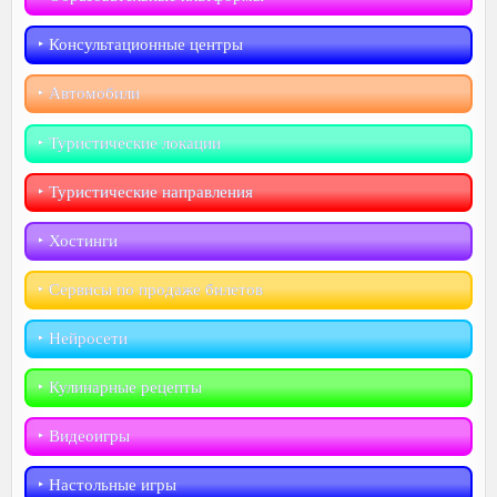
‣︎ Консультационные центры
‣︎ Автомобили
‣︎ Туристические локации
‣︎ Туристические направления
‣︎ Хостинги
‣︎ Сервисы по продаже билетов
‣︎ Нейросети
‣︎ Кулинарные рецепты
‣︎ Видеоигры
‣︎ Настольные игры