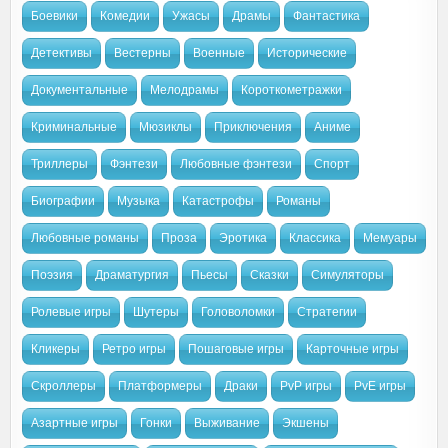
Боевики
Комедии
Ужасы
Драмы
Фантастика
Детективы
Вестерны
Военные
Исторические
Документальные
Мелодрамы
Короткометражки
Криминальные
Мюзиклы
Приключения
Аниме
Триллеры
Фэнтези
Любовные фэнтези
Спорт
Биографии
Музыка
Катастрофы
Романы
Любовные романы
Проза
Эротика
Классика
Мемуары
Поэзия
Драматургия
Пьесы
Сказки
Симуляторы
Ролевые игры
Шутеры
Головоломки
Стратегии
Кликеры
Ретро игры
Пошаговые игры
Карточные игры
Скроллеры
Платформеры
Драки
PvP игры
PvE игры
Азартные игры
Гонки
Выживание
Экшены