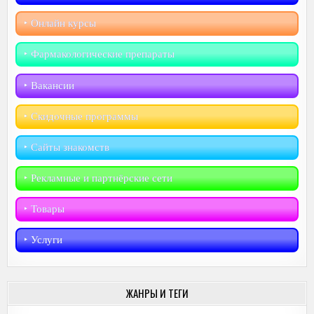
‣︎ Онлайн курсы
‣︎ Фармакологические препараты
‣︎ Вакансии
‣︎ Скидочные программы
‣︎ Сайты знакомств
‣︎ Рекламные и партнёрские сети
‣︎ Товары
‣︎ Услуги
ЖАНРЫ И ТЕГИ