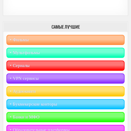
САМЫЕ ЛУЧШИЕ
‣︎ Фильмы
‣︎ Мультфильмы
‣︎ Сериалы
‣︎ VPN сервисы
‣︎ Аудиокниги
‣︎ Букмекерские конторы
‣︎ Банки и МФО
‣︎ Образовательные платформы