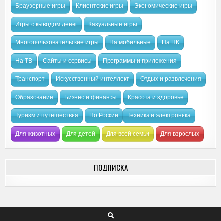
Браузерные игры
Клиентские игры
Экономические игры
Игры с выводом денег
Казуальные игры
Многопользовательские игры
На мобильные
На ПК
На ТВ
Сайты и сервисы
Программы и приложения
Транспорт
Искусственный интеллект
Отдых и развлечения
Образование
Бизнес и финансы
Красота и здоровье
Туризм и путешествия
По России
Техника и электроника
Для животных
Для детей
Для всей семьи
Для взрослых
ПОДПИСКА