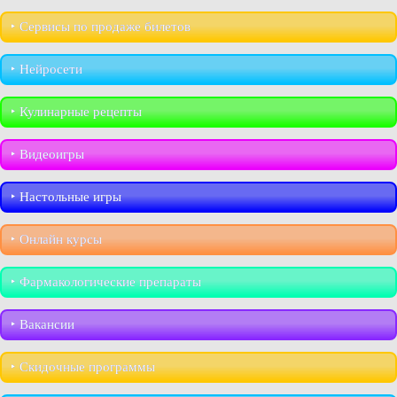
‣︎ Сервисы по продаже билетов
‣︎ Нейросети
‣︎ Кулинарные рецепты
‣︎ Видеоигры
‣︎ Настольные игры
‣︎ Онлайн курсы
‣︎ Фармакологические препараты
‣︎ Вакансии
‣︎ Скидочные программы