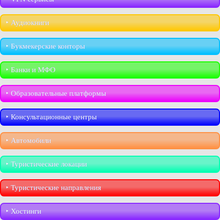
‣︎ Аудиокниги
‣︎ Букмекерские конторы
‣︎ Банки и МФО
‣︎ Образовательные платформы
‣︎ Консультационные центры
‣︎ Автомобили
‣︎ Туристические локации
‣︎ Туристические направления
‣︎ Хостинги