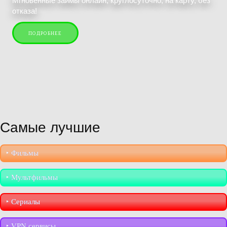
Мгновенные займы онлайн, круглосуточно, на карту, без
отказа!
ПОДРОБНЕЕ
Самые лучшие
‣︎ Фильмы
‣︎ Мультфильмы
‣︎ Сериалы
‣︎ VPN сервисы