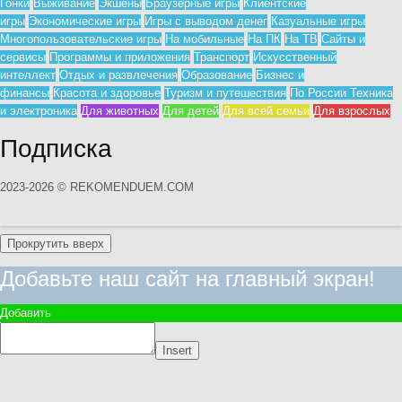
Гонки
Выживание
Экшены
Браузерные игры
Клиентские
игры
Экономические игры
Игры с выводом денег
Казуальные игры
Многопользовательские игры
На мобильные
На ПК
На ТВ
Сайты и
сервисы
Программы и приложения
Транспорт
Искусственный
интеллект
Отдых и развлечения
Образование
Бизнес и
финансы
Красота и здоровье
Туризм и путешествия
По России
Техника
и электроника
Для животных
Для детей
Для всей семьи
Для взрослых
Подписка
2023-2026 © REKOMENDUEM.COM
Прокрутить вверх
Добавьте наш сайт на главный экран!
Добавить
Insert