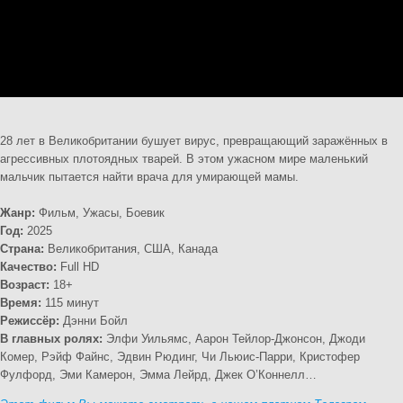
28 лет в Великобритании бушует вирус, превращающий заражённых в
агрессивных плотоядных тварей. В этом ужасном мире маленький
мальчик пытается найти врача для умирающей мамы.
Жанр:
Фильм, Ужасы, Боевик
Год:
2025
Страна:
Великобритания, США, Канада
Качество:
Full HD
Возраст:
18+
Время:
115 минут
Режиссёр:
Дэнни Бойл
В главных ролях:
Элфи Уильямс, Аарон Тейлор-Джонсон, Джоди
Комер, Рэйф Файнс, Эдвин Рюдинг, Чи Льюис-Парри, Кристофер
Фулфорд, Эми Камерон, Эмма Лейрд, Джек О’Коннелл…