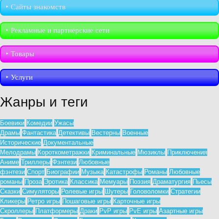
‣︎ Сайты знакомств
‣︎ Рекламные и партнёрские сети
‣︎ Товары
‣︎ Услуги
Жанры и теги
Боевики
Комедии
Ужасы
Драмы
Фантастика
Детективы
Вестерны
Военные
Исторические
Документальные
Мелодрамы
Короткометражки
Криминальные
Мюзиклы
Приключения
Аниме
Триллеры
Фэнтези
Любовные
фэнтези
Спорт
Биографии
Музыка
Катастрофы
Романы
Любовные
романы
Проза
Эротика
Классика
Мемуары
Поэзия
Драматургия
Пьесы
Сказки
Симуляторы
Ролевые игры
Шутеры
Головоломки
Стратегии
Кликеры
Ретро игры
Пошаговые игры
Карточные игры
Скроллеры
Платформеры
Драки
PvP игры
PvE игры
Азартные игры