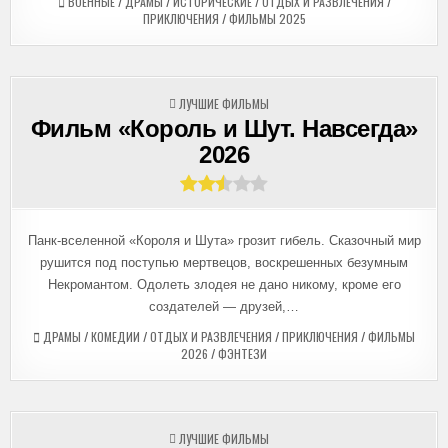
ВОЕННЫЕ
/
ДРАМЫ
/
ИСТОРИЧЕСКИЕ
/
ОТДЫХ И РАЗВЛЕЧЕНИЯ
/
ПРИКЛЮЧЕНИЯ
/
ФИЛЬМЫ 2025
ОПУБЛИКОВАНО
ЛУЧШИЕ ФИЛЬМЫ
В
Фильм «Король и Шут. Навсегда»
2026
Панк-вселенной «Короля и Шута» грозит гибель. Сказочный мир
рушится под поступью мертвецов, воскрешенных безумным
Некромантом. Одолеть злодея не дано никому, кроме его
создателей — друзей,…
ДРАМЫ
/
КОМЕДИИ
/
ОТДЫХ И РАЗВЛЕЧЕНИЯ
/
ПРИКЛЮЧЕНИЯ
/
ФИЛЬМЫ
2026
/
ФЭНТЕЗИ
ОПУБЛИКОВАНО
ЛУЧШИЕ ФИЛЬМЫ