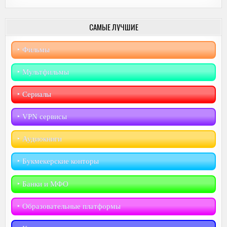
САМЫЕ ЛУЧШИЕ
‣︎ Фильмы
‣︎ Мультфильмы
‣︎ Сериалы
‣︎ VPN сервисы
‣︎ Аудиокниги
‣︎ Букмекерские конторы
‣︎ Банки и МФО
‣︎ Образовательные платформы