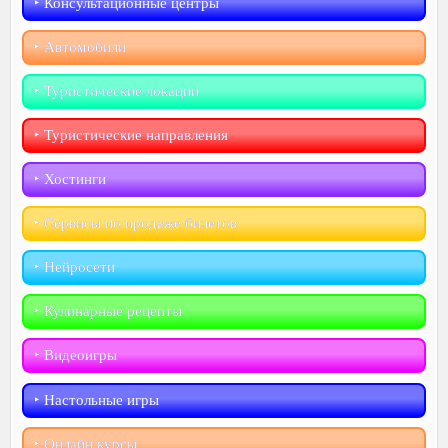
‣︎ Консультационные центры
‣︎ Автомобили
‣︎ Туристические локации
‣︎ Туристические направления
‣︎ Хостинги
‣︎ Сервисы по продаже билетов
‣︎ Нейросети
‣︎ Кулинарные рецепты
‣︎ Видеоигры
‣︎ Настольные игры
‣︎ Онлайн курсы