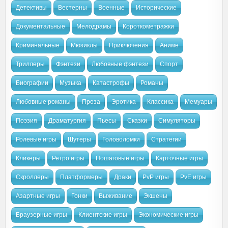
Детективы
Вестерны
Военные
Исторические
Документальные
Мелодрамы
Короткометражки
Криминальные
Мюзиклы
Приключения
Аниме
Триллеры
Фэнтези
Любовные фэнтези
Спорт
Биографии
Музыка
Катастрофы
Романы
Любовные романы
Проза
Эротика
Классика
Мемуары
Поэзия
Драматургия
Пьесы
Сказки
Симуляторы
Ролевые игры
Шутеры
Головоломки
Стратегии
Кликеры
Ретро игры
Пошаговые игры
Карточные игры
Скроллеры
Платформеры
Драки
PvP игры
PvE игры
Азартные игры
Гонки
Выживание
Экшены
Браузерные игры
Клиентские игры
Экономические игры