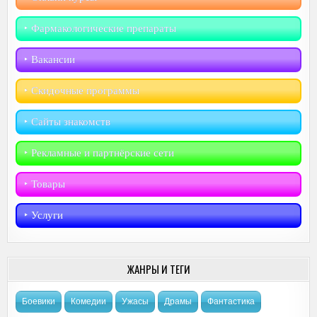
‣︎ Фармакологические препараты
‣︎ Вакансии
‣︎ Скидочные программы
‣︎ Сайты знакомств
‣︎ Рекламные и партнёрские сети
‣︎ Товары
‣︎ Услуги
ЖАНРЫ И ТЕГИ
Боевики
Комедии
Ужасы
Драмы
Фантастика