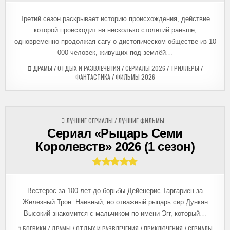
Третий сезон раскрывает историю происхождения, действие
которой происходит на несколько столетий раньше,
одновременно продолжая сагу о дистопическом обществе из 10
000 человек, живущих под землёй…
ДРАМЫ
/
ОТДЫХ И РАЗВЛЕЧЕНИЯ
/
СЕРИАЛЫ 2026
/
ТРИЛЛЕРЫ
/
ФАНТАСТИКА
/
ФИЛЬМЫ 2026
ОПУБЛИКОВАНО
ЛУЧШИЕ СЕРИАЛЫ
/
ЛУЧШИЕ ФИЛЬМЫ
В
Сериал «Рыцарь Семи
Королевств» 2026 (1 сезон)
Вестерос за 100 лет до борьбы Дейенерис Таргариен за
Железный Трон. Наивный, но отважный рыцарь сир Дункан
Высокий знакомится с мальчиком по имени Эгг, который…
БОЕВИКИ
/
ДРАМЫ
/
ОТДЫХ И РАЗВЛЕЧЕНИЯ
/
ПРИКЛЮЧЕНИЯ
/
СЕРИАЛЫ